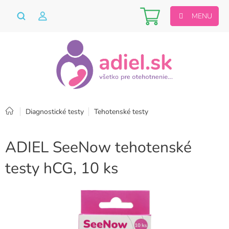
Prejsť
Nákupný
na
obsah
košík
Domov
Diagnostické testy
Tehotenské testy
ADIEL SeeNow tehotenské
testy hCG, 10 ks