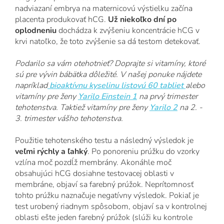
nadviazaní embrya na maternicovú výstielku začína
placenta produkovať hCG.
Už niekoľko dní po
oplodneniu
dochádza k zvýšeniu koncentrácie hCG v
krvi natoľko, že toto zvýšenie sa dá testom detekovať.
Podarilo sa vám otehotnieť? Doprajte si vitamíny, ktoré
sú pre vývin bábätka dôležité. V našej ponuke nájdete
napríklad
bioaktívnu kyselinu listovú 60 tabliet
alebo
vitamíny pre ženy
Yarilo Einstein 1
na prvý trimester
tehotenstva. Taktiež vitamíny pre ženy
Yarilo 2
na 2. -
3. trimester vášho tehotenstva.
Použitie tehotenského testu a následný výsledok je
veľmi rýchly a ľahký
. Po ponoreniu prúžku do vzorky
vzlína moč pozdĺž membrány. Akonáhle moč
obsahujúci hCG dosiahne testovacej oblasti v
membráne, objaví sa farebný prúžok. Neprítomnosť
tohto prúžku naznačuje negatívny výsledok. Pokiaľ je
test urobený riadnym spôsobom, objaví sa v kontrolnej
oblasti ešte jeden farebný prúžok (slúži ku kontrole