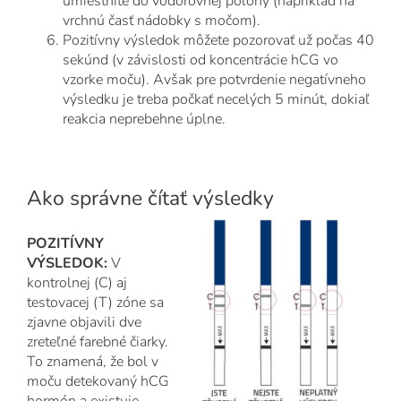
umiestnite do vodorovnej polohy (napríklad na
vrchnú časť nádobky s močom).
Pozitívny výsledok môžete pozorovať už počas 40
sekúnd (v závislosti od koncentrácie hCG vo
vzorke moču). Avšak pre potvrdenie negatívneho
výsledku je treba počkať necelých 5 minút, dokiaľ
reakcia neprebehne úplne.
Ako správne čítať výsledky
POZITÍVNY
VÝSLEDOK:
V
kontrolnej (C) aj
testovacej (T) zóne sa
zjavne objavili dve
zreteľné farebné čiarky.
To znamená, že bol v
moču detekovaný hCG