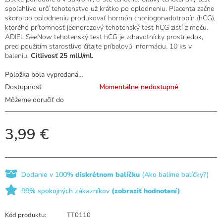
produktu
spoľahlivo určí tehotenstvo už krátko po oplodneniu. Placenta začne
je
skoro po oplodneniu produkovať hormón choriogonadotropín (hCG),
0,0
ktorého prítomnosť jednorazový tehotenský test hCG zistí z moču.
z
ADIEL SeeNow tehotenský test hCG je zdravotnícky prostriedok,
5
pred použitím starostlivo čítajte príbalovú informáciu. 10 ks v
hviezdičiek.
baleniu.
Citlivosť 25 mlU/ml.
Položka bola vypredaná…
Dostupnosť
Momentálne nedostupné
Môžeme doručiť do
3,99 €
Dodanie v 100%
diskrétnom balíčku
(Ako balíme balíčky?)
99% spokojných zákazníkov
(zobraziť hodnotení)
Kód produktu:
TT0110