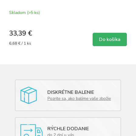
Skladom
(>5 ks)
33,39 €
Do košíka
Jednotková
6,68 € / 1 ks
cena:
DISKRÉTNE BALENIE
Pozrite sa, ako balíme vaše zbožie
RÝCHLE DODANIE
do 2 dní u vás