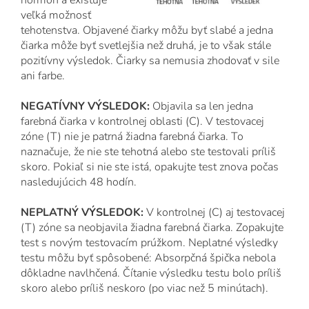
hormón a existuje
veľká možnosť
tehotenstva. Objavené čiarky môžu byť slabé a jedna
čiarka môže byť svetlejšia než druhá, je to však stále
pozitívny výsledok. Čiarky sa nemusia zhodovať v sile
ani farbe.
NEGATÍVNY VÝSLEDOK:
Objavila sa len jedna
farebná čiarka v kontrolnej oblasti (C). V testovacej
zóne (T) nie je patrná žiadna farebná čiarka. To
naznačuje, že nie ste tehotná alebo ste testovali príliš
skoro. Pokiaľ si nie ste istá, opakujte test znova počas
nasledujúcich 48 hodín.
NEPLATNÝ VÝSLEDOK:
V kontrolnej (C) aj testovacej
(T) zóne sa neobjavila žiadna farebná čiarka. Zopakujte
test s novým testovacím prúžkom. Neplatné výsledky
testu môžu byť spôsobené: Absorpčná špička nebola
dôkladne navlhčená. Čítanie výsledku testu bolo príliš
skoro alebo príliš neskoro (po viac než 5 minútach).