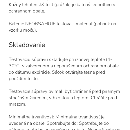
Každý tehotenský test (prúžok) je balený jednotlivo v
ochrannom obale.
Balenie NEOBSAHUJE testovací materiál (pohárik na
vzorku moču).
Skladovanie
Testovaciu súpravu skladujte pri izbovej teplote (4-
30°C) v zatvorenom a neporušenom ochrannom obale
do dátumu expirácie. Sáčok otvárajte tesne pred
použitím testu.
Testovacie súpravy by mali byť chránené pred priamym
slnečným žiarením, vlhkosťou a teplom. Chráňte pred
mrazom.
Minimálna trvanlivosť: Minimálna trvanlivosť je
uvedená na obale. Spotrebujte do: Spotrebujte do
dátumu spotreby uvedeného na obale. Nepoužívajte po