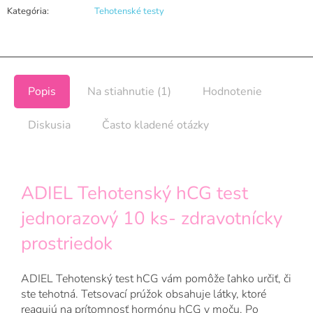
Kategória
:
Tehotenské testy
Popis
Na stiahnutie (1)
Hodnotenie
Diskusia
Často kladené otázky
ADIEL Tehotenský hCG test
jednorazový 10 ks- zdravotnícky
prostriedok
ADIEL Tehotenský test hCG vám pomôže ľahko určiť, či
ste tehotná. Tetsovací prúžok obsahuje látky, ktoré
reagujú na prítomnosť hormónu hCG v moču. Po