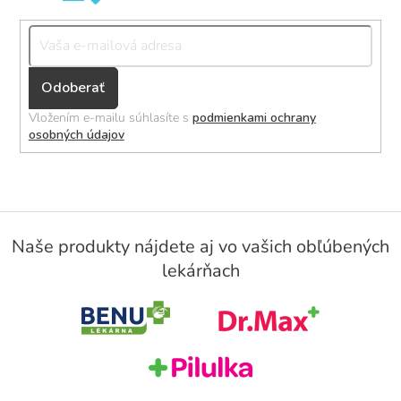
Přihlásit
se
Vložením e-mailu súhlasíte s
podmienkami ochrany
osobných údajov
Z
á
Naše produkty nájdete aj vo vašich obľúbených
p
lekárňach
ä
t
i
e