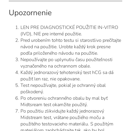
Upozornenie
LEN PRE DIAGNOSTICKÉ POUŽITIE IN-VITRO
(IVD), NIE pre interné použitie.
Pred urobením tohto testu si starostlivo prečítajte
návod na použitie. Urobte každý krok presne
podľa priloženého návodu na použitie.
Nepoužívajte po uplynutiu času použiteľnosti
vyznačeného na ochrannom obale.
Každý jednorazový tehotenský test hCG sa dá
použiť len raz, nie opakovane.
Test nepoužívajte, pokiaľ je ochranný obal
poškodený.
Po otvoreniu ochranného obalu by mal byť
Midtsream test okamžite použitý.
Po použitiu zlikvidujte každý jednorazový
Midstream test, vrátane použiého moču a
použitého testovacieho materiálu. S použitým
materiálom zaobchádzajte tak, ako by bol