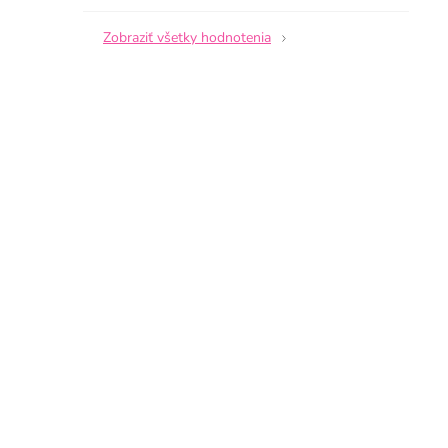
5
z
Zobraziť všetky hodnotenia
5
hviezdičiek.