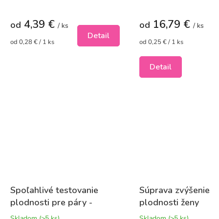
v
produktu
je
4,39 €
16,79 €
5,0
od
od
/ ks
/ ks
z
Detail
Jednotková
5
Jednotková
od 0,28 € / 1 ks
od 0,25 € / 1 ks
cena:
cena:
hviezdičiek.
Detail
Spoľahlivé testovanie
Súprava zvýšenie
plodnosti pre páry -
plodnosti ženy
súprava 2
Skladom
(>5 ks)
Skladom
(>5 ks)