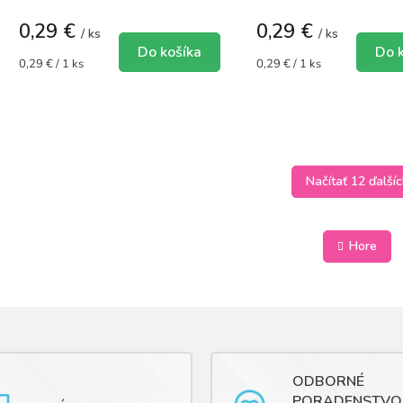
0,29 €
0,29 €
/ ks
/ ks
Do košíka
Do 
Jednotková
Jednotková
0,29 € / 1 ks
0,29 € / 1 ks
cena:
cena:
Načítať 12 ďalší
O
v
Hore
l
á
d
a
c
i
e
p
ODBORNÉ
r
PORADENSTVO