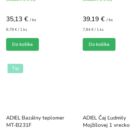
35,13 €
39,19 €
/ ks
/ ks
Jednotková
Jednotková
8,78 € / 1 ks
7,84 € / 1 ks
cena:
cena:
Do košíka
Do košíka
Tip
ADIEL Bazálny teplomer
ADIEL Čaj Ľudmily
MT-B231F
Mojžíšovej 1 vrecko