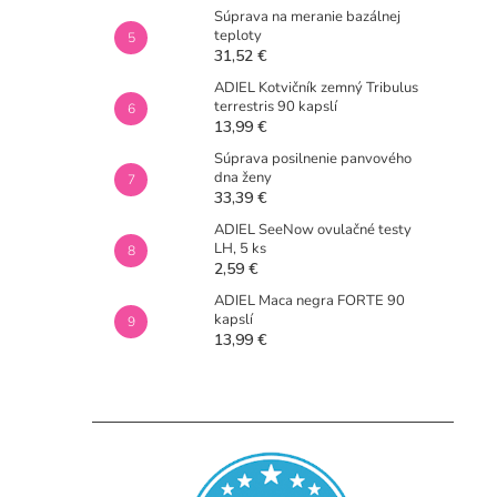
Súprava na meranie bazálnej
teploty
31,52 €
ADIEL Kotvičník zemný Tribulus
terrestris 90 kapslí
13,99 €
Súprava posilnenie panvového
dna ženy
33,39 €
ADIEL SeeNow ovulačné testy
LH, 5 ks
2,59 €
ADIEL Maca negra FORTE 90
kapslí
13,99 €