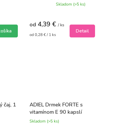
Priemerné
Skladom
(>5 ks)
hodnotenie
produktu
je
4,39 €
5,0
od
/ ks
z
košíka
Detail
5
Jednotková
od 0,28 € / 1 ks
cena:
hviezdičiek.
 čaj, 1
ADIEL Drmek FORTE s
vitamínom E 90 kapslí
Skladom
(>5 ks)