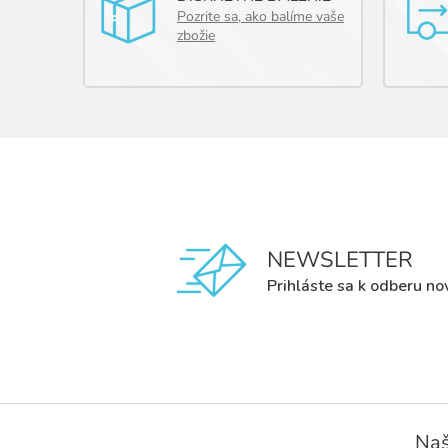
Pozrite sa, ako balíme vaše
zbožie
NEWSLETTER
Prihláste sa k odberu no
Z
á
Naš