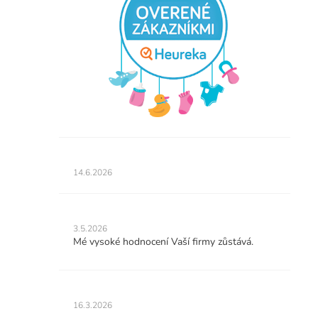
Hodnotenie
obchodu
14.6.2026
je
5
z
Hodnotenie
5
obchodu
3.5.2026
hviezdičiek.
je
Mé vysoké hodnocení Vaší firmy zůstává.
5
z
5
Hodnotenie
hviezdičiek.
obchodu
16.3.2026
je