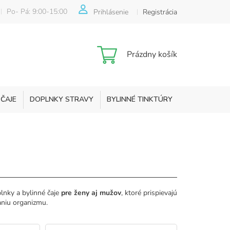
Po- Pá: 9:00-15:00
Prihlásenie
Registrácia
Nákupný
Prázdny košík
košík
 ČAJE
DOPLNKY STRAVY
BYLINNÉ TINKTÚRY
KOZMETIKA
lnky a bylinné čaje
pre ženy aj mužov
, ktoré prispievajú
niu organizmu.