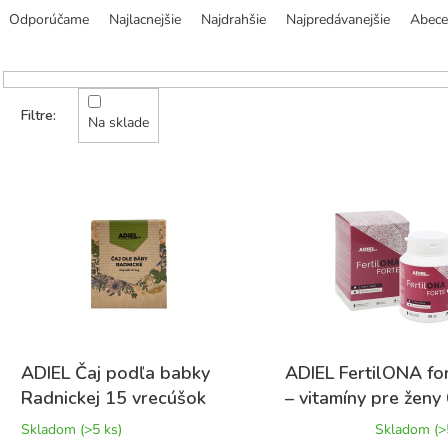
a
Odporúčame
Najlacnejšie
Najdrahšie
Najpredávanejšie
Abec
d
e
n
i
e
Na sklade
p
r
V
o
ý
d
p
u
i
k
s
t
p
o
r
v
o
d
u
ADIEL Čaj podľa babky
ADIEL FertilONA fo
k
Radnickej 15 vrecúšok
– vitamíny pre ženy
t
Priemerné
kapslí
Skladom
(>5 ks)
Skladom
(>
o
hodnotenie