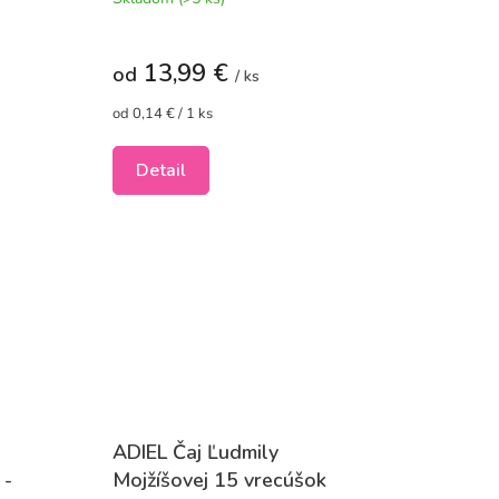
13,99 €
od
/ ks
Jednotková
od 0,14 € / 1 ks
cena:
Detail
ADIEL Čaj Ľudmily
 -
Mojžíšovej 15 vrecúšok