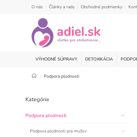
Prejsť
O nás
Články a rady
Obchodné podmienky
Kont
na
obsah
VÝHODNÉ SÚPRAVY
DETOXIKÁCIA
PODPO
Domov
Podpora plodnosti
B
o
Preskočiť
Kategórie
kategórie
č
n
ý
Podpora plodnosti
p
a
Podpora plodnosti pre mužov
n