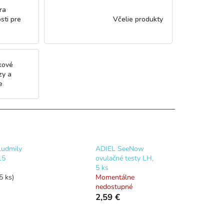
ra
sti pre
Včelie produkty
kové
zy a
e
Ľudmily
ADIEL SeeNow
15
ovulačné testy LH,
5 ks
5 ks)
Momentálne
nedostupné
2,59 €