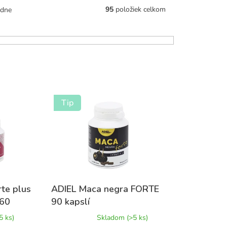
95
položiek celkom
edne
Tip
rte plus
ADIEL Maca negra FORTE
 60
90 kapslí
Priemerné
5 ks)
Skladom
(>5 ks)
hodnotenie