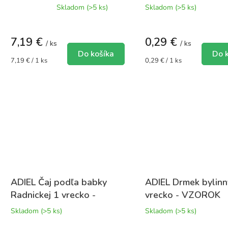
Priemerné
VZOROK
Skladom
(>5 ks)
Skladom
(>5 ks)
hodnotenie
produktu
je
7,19 €
0,29 €
5,0
/ ks
/ ks
z
Do košíka
Do 
5
Jednotková
Jednotková
7,19 € / 1 ks
0,29 € / 1 ks
cena:
cena:
hviezdičiek.
ADIEL Čaj podľa babky
ADIEL Drmek bylinný
Radnickej 1 vrecko -
vrecko - VZOROK
VZOROK
Skladom
(>5 ks)
Skladom
(>5 ks)