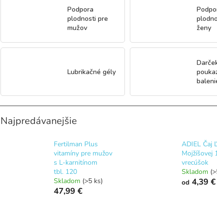
Podpora
Podpo
plodnosti pre
plodno
mužov
ženy
Darče
Lubrikačné gély
pouka
baleni
Najpredávanejšie
Fertilman Plus
ADIEL Čaj 
vitamíny pre mužov
Mojžíšovej 
s L-karnitínom
vrecúšok
tbl. 120
Skladom
(>
Skladom
(>5 ks)
4,39 €
od
47,99 €
R