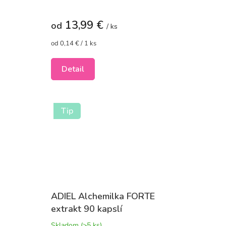
produktu
je
13,99 €
5,0
od
/ ks
z
5
Jednotková
od 0,14 € / 1 ks
cena:
hviezdičiek.
Detail
Tip
ADIEL Alchemilka FORTE
extrakt 90 kapslí
Skladom
(>5 ks)