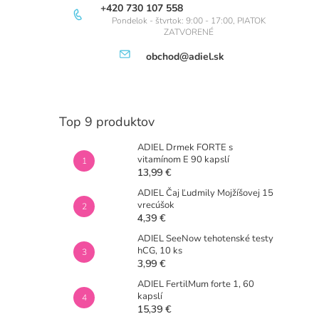
+420 730 107 558
Pondelok - štvrtok: 9:00 - 17:00, PIATOK
ZATVORENÉ
obchod@adiel.sk
Top 9 produktov
ADIEL Drmek FORTE s
vitamínom E 90 kapslí
13,99 €
ADIEL Čaj Ľudmily Mojžíšovej 15
vrecúšok
4,39 €
ADIEL SeeNow tehotenské testy
hCG, 10 ks
3,99 €
ADIEL FertilMum forte 1, 60
kapslí
15,39 €