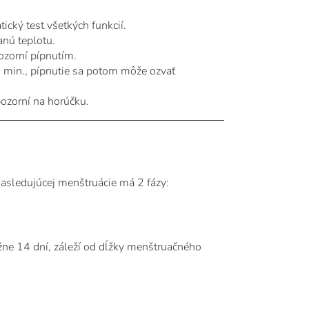
cký test všetkých funkcií.
nú teplotu.
ozorní pípnutím.
 min., pípnutie sa potom môže ozvať
ozorní na horúčku.
nasledujúcej menštruácie má 2 fázy:
ižne 14 dní, záleží od dĺžky menštruačného