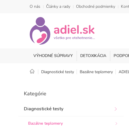
Prejsť
O nás
Články a rady
Obchodné podmienky
Kont
na
obsah
VÝHODNÉ SÚPRAVY
DETOXIKÁCIA
PODPO
Domov
Diagnostické testy
Bazálne teplomery
ADIEL
B
o
Preskočiť
Kategórie
kategórie
č
n
ý
Diagnostické testy
p
a
Bazálne teplomery
n