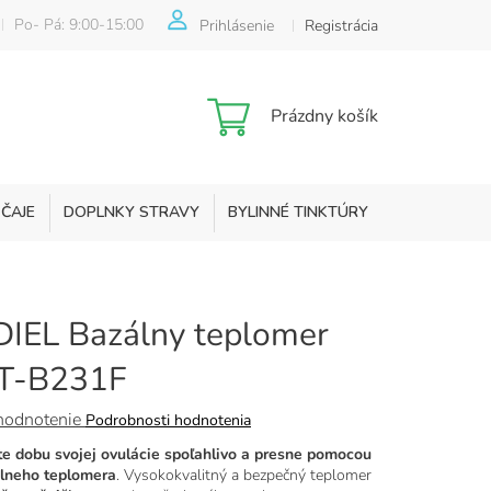
Po- Pá: 9:00-15:00
Prihlásenie
Registrácia
Nákupný
Prázdny košík
košík
 ČAJE
DOPLNKY STRAVY
BYLINNÉ TINKTÚRY
KOZMETIKA
IEL Bazálny teplomer
T-B231F
merné
hodnotenie
Podrobnosti hodnotenia
otenie
ite dobu svojej ovulácie spoľahlivo a presne pomocou
uktu
lneho teplomera
. Vysokokvalitný a bezpečný teplomer