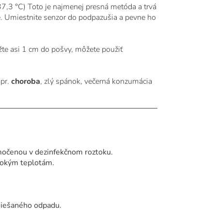
7,3 °C) Toto je najmenej presná metóda a trvá
é. Umiestnite senzor do podpazušia a pevne ho
žte asi 1 cm do pošvy, môžete použiť
apr.
choroba
, zlý spánok, večerná konzumácia
amočenou v dezinfekčnom roztoku.
sokým teplotám.
zmiešaného odpadu.