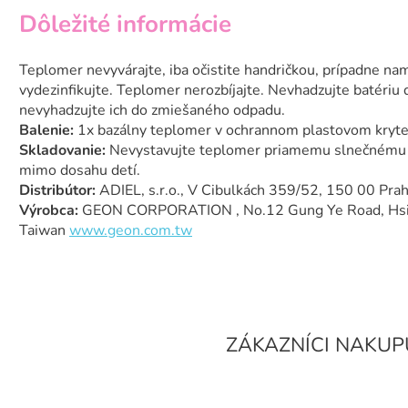
Dôležité informácie
Teplomer nevyvárajte, iba očistite handričkou, prípadne n
vydezinfikujte. Teplomer nerozbíjajte. Nevhadzujte batériu d
nevyhadzujte ich do zmiešaného odpadu.
Balenie:
1x bazálny teplomer v ochrannom plastovom kryte,
Skladovanie:
Nevystavujte teplomer priamemu slnečnému ž
mimo dosahu detí.
Distribútor:
ADIEL, s.r.o., V Cibulkách 359/52, 150 00 Pr
Výrobca:
GEON CORPORATION , No.12 Gung Ye Road, Hsi 
Taiwan
www.geon.com.tw