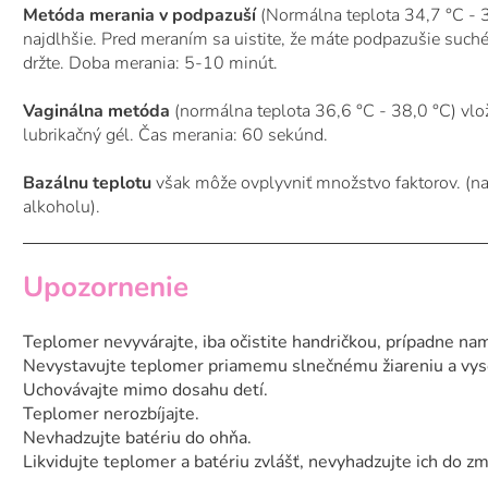
Metóda merania v podpazuší
(Normálna teplota 34,7 °C - 3
najdlhšie. Pred meraním sa uistite, že máte podpazušie such
držte. Doba merania: 5-10 minút.
Vaginálna metóda
(normálna teplota 36,6 °C - 38,0 °C) vlo
lubrikačný gél. Čas merania: 60 sekúnd.
Bazálnu teplotu
však môže ovplyvniť množstvo faktorov. (n
alkoholu).
Upozornenie
Teplomer nevyvárajte, iba očistite handričkou, prípadne n
Nevystavujte teplomer priamemu slnečnému žiareniu a vy
Uchovávajte mimo dosahu detí.
Teplomer nerozbíjajte.
Nevhadzujte batériu do ohňa.
Likvidujte teplomer a batériu zvlášť, nevyhadzujte ich do 