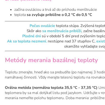
začína ovuláciou a trvá až do príchodu menštruácie
teplota
sa zvyšuje približne o 0,2 °C do 0,5 °C
Počas ovulácie
teplota stúpa. Zvýšená teplot
Skôr ako
sa menštruácia priblíži
, začne bazál
Plodné dni
sú v období 5 dní pred zvýšením tepl
Ak sa teplota nezmení
,
nestúpne nad 37 stupňov C,
exis
okamžite vyhľadajte svoj
Metódy merania bazálnej teploty
Teplotu zmerajte, hneď ako sa prebudíte (po najmenej 3 hodi
namáhavej činnosti. Vždy merajte telesnú teplotu na rovnak
Orálna metóda (normálna teplota 35,5 °C - 37,35 °C)
Umie
teplomera by sa mal dotýkať listu pod jazykom. Udržujte v r
merania nemeňte polohu teplomeru. Doba merania: približne