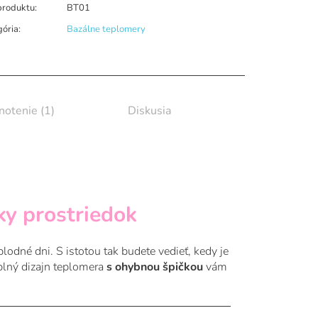
produktu:
BT01
gória
:
Bazálne teplomery
otenie (1)
Diskusia
ky prostriedok
odné dni. S istotou tak budete vedieť, kedy je
uplný dizajn teplomera
s ohybnou špičkou
vám