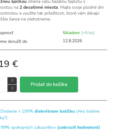
užnou špičkou
zmeria vašu bazálnu teplotu s
nosťou na
2 desatinné miesta
. Majte svoje plodné dni
ontrolou a využite tak príležitosti, ktoré vám dávajú
yššie šance na otehotnenie.
dičiek.
upnosť
Skladom
(>5 ks)
12.8.2026
me doručiť do
19 €
Pridať do košíka
Dodanie v 100%
diskrétnom balíčku
(Ako balíme
čky?)
99% spokojných zákazníkov
(zobraziť hodnotení)