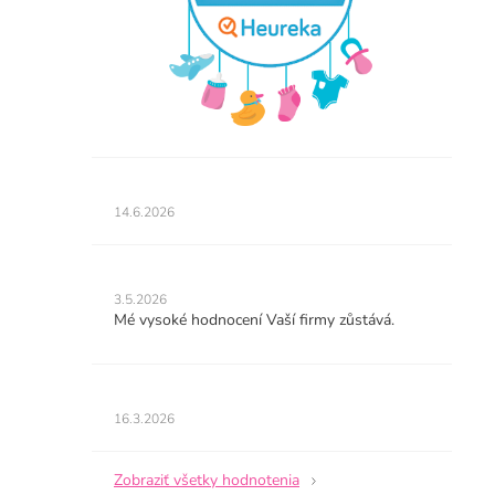
Hodnotenie
obchodu
14.6.2026
je
5
z
Hodnotenie
5
obchodu
3.5.2026
hviezdičiek.
je
Mé vysoké hodnocení Vaší firmy zůstává.
5
z
5
Hodnotenie
hviezdičiek.
obchodu
16.3.2026
je
5
z
Zobraziť všetky hodnotenia