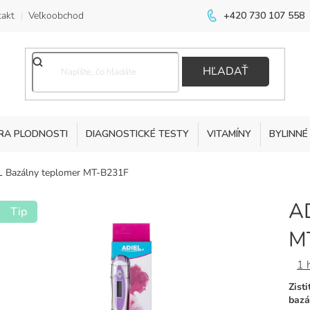
akt
Veľkoobchod
+420 730 107 558
HĽADAŤ
RA PLODNOSTI
DIAGNOSTICKÉ TESTY
VITAMÍNY
BYLINNÉ
 Bazálny teplomer MT-B231F
AD
Tip
M
Prie
1 
hodn
Zist
prod
bazá
je