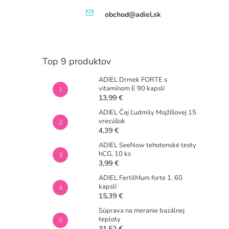
obchod@adiel.sk
Top 9 produktov
ADIEL Drmek FORTE s
vitamínom E 90 kapslí
13,99 €
ADIEL Čaj Ľudmily Mojžíšovej 15
vrecúšok
4,39 €
ADIEL SeeNow tehotenské testy
hCG, 10 ks
3,99 €
ADIEL FertilMum forte 1, 60
kapslí
15,39 €
Súprava na meranie bazálnej
teploty
31,52 €