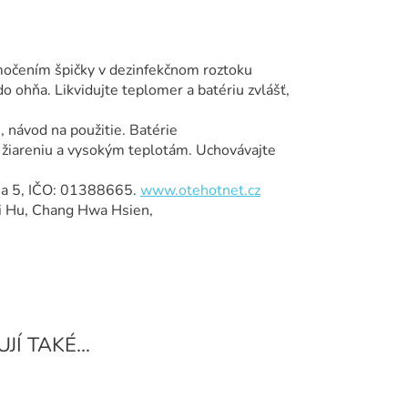
amočením špičky v dezinfekčnom roztoku
o ohňa. Likvidujte teplomer a batériu zvlášť,
 návod na použitie. Batérie
iareniu a vysokým teplotám. Uchovávajte
aha 5, IČO: 01388665.
www.otehotnet.cz
Hu, Chang Hwa Hsien,