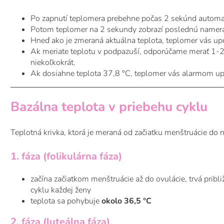
Po zapnutí teplomera prebehne počas 2 sekúnd automati
Potom teplomer na 2 sekundy zobrazí poslednú namera
Hneď ako je zmeraná aktuálna teplota, teplomer vás up
Ak meriate teplotu v podpazuší, odporúčame merať 1-2
niekoľkokrát.
Ak dosiahne teplota 37,8 °C, teplomer vás alarmom up
Bazálna teplota v priebehu cyklu
Teplotná krivka, ktorá je meraná od začiatku menštruácie do 
1. fáza (folikulárna fáza)
začína začiatkom menštruácie až do ovulácie, trvá pribl
cyklu každej ženy
teplota sa pohybuje
okolo 36,5 °C
2. fáza (luteálna fáza)