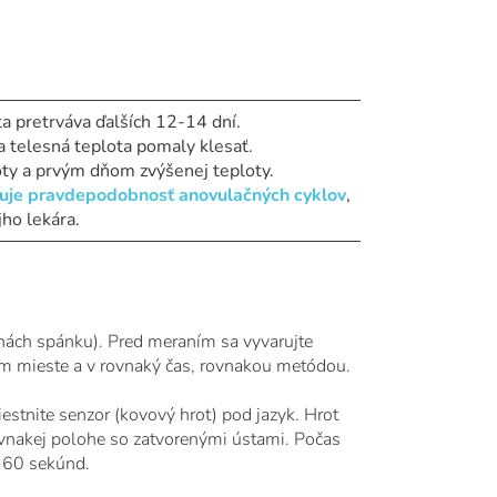
a pretrváva ďalších 12-14 dní.
na telesná teplota pomaly klesať.
oty a prvým dňom zvýšenej teploty.
tuje pravdepodobnosť anovulačných cyklov
,
ho lekára.
nách spánku). Pred meraním sa vyvarujte
om mieste a v rovnaký čas, rovnakou metódou.
stnite senzor (kovový hrot) pod jazyk. Hrot
ovnakej polohe so zatvorenými ústami. Počas
 60 sekúnd.