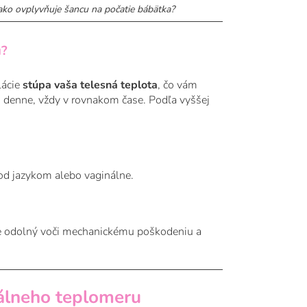
ako ovplyvňuje šancu na počatie bábätka?
u?
lácie
stúpa vaša telesná teplota
, čo vám
u denne, vždy v rovnakom čase. Podľa vyššej
d jazykom alebo vaginálne.
e odolný voči mechanickému poškodeniu a
álneho teplomeru