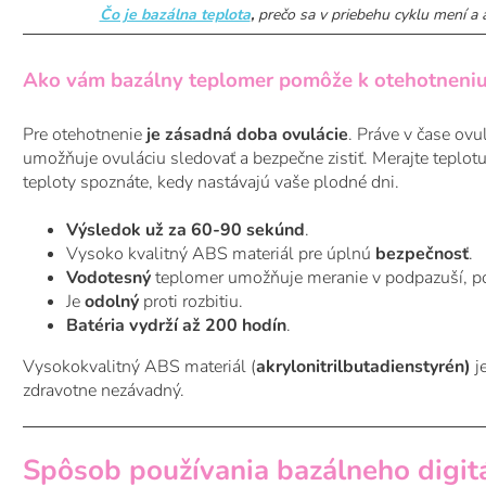
Čo je bazálna teplota
,
prečo sa v priebehu cyklu mení a 
Ako vám bazálny teplomer pomôže k otehotneni
Pre otehotnenie
je zásadná doba ovulácie
. Práve v čase ovu
umožňuje ovuláciu sledovať a bezpečne zistiť. Merajte teplot
teploty spoznáte, kedy nastávajú vaše plodné dni.
Výsledok už za 60-90 sekúnd
.
Vysoko kvalitný ABS materiál pre úplnú
bezpečnosť
.
Vodotesný
teplomer umožňuje meranie v podpazuší, po
Je
odolný
proti rozbitiu.
Batéria vydrží až 200 hodín
.
Vysokokvalitný ABS materiál (
akrylonitrilbutadienstyrén)
j
zdravotne nezávadný.
Spôsob používania bazálneho digit