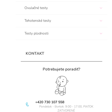
e
Ovulačné testy
l
Tehotenské testy
Testy plodnosti
KONTAKT
Potrebujete poradiť?
+420 730 107 558
Pondelok - štvrtok: 9:00 - 17:00, PIATOK
ZATVORENÉ