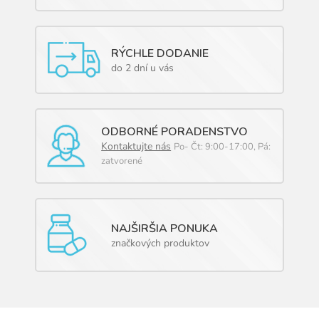
r
v
k
y
RÝCHLE DODANIE
v
ý
do 2 dní u vás
p
i
s
u
ODBORNÉ PORADENSTVO
Kontaktujte nás
Po- Čt: 9:00-17:00, Pá:
zatvorené
NAJŠIRŠIA PONUKA
značkových produktov