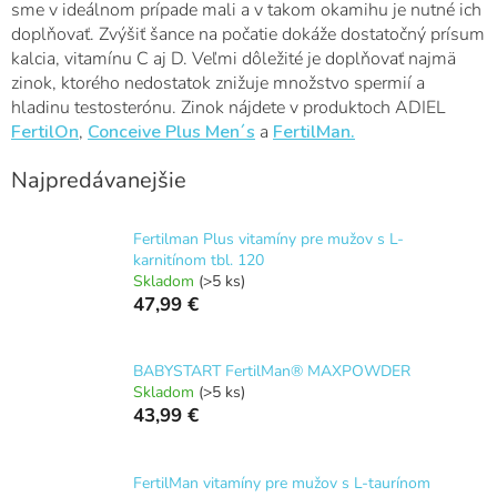
sme v ideálnom prípade mali a v takom okamihu je nutné ich
doplňovať. Zvýšiť šance na počatie dokáže dostatočný prísum
kalcia, vitamínu C aj D. Veľmi dôležité je doplňovať najmä
zinok, ktorého nedostatok znižuje množstvo spermií a
hladinu testosterónu. Zinok nájdete v produktoch ADIEL
FertilOn
,
Conceive Plus Men´s
a
FertilMan.
Najpredávanejšie
Fertilman Plus vitamíny pre mužov s L-
karnitínom tbl. 120
Skladom
(>5 ks)
47,99 €
BABYSTART FertilMan® MAXPOWDER
Skladom
(>5 ks)
43,99 €
FertilMan vitamíny pre mužov s L-taurínom