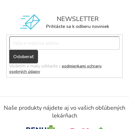
NEWSLETTER
Prihláste sa k odberu noviniek
Přihlásit
se
Vložením e-mailu súhlasíte s
podmienkami ochrany
osobných údajov
Z
á
Naše produkty nájdete aj vo vašich obľúbených
p
lekárňach
ä
t