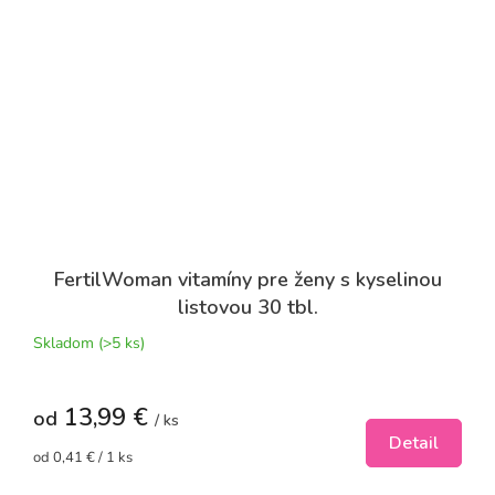
FertilWoman vitamíny pre ženy s kyselinou
listovou 30 tbl.
Skladom
(>5 ks)
13,99 €
od
/ ks
Detail
Jednotková
od 0,41 € / 1 ks
cena: