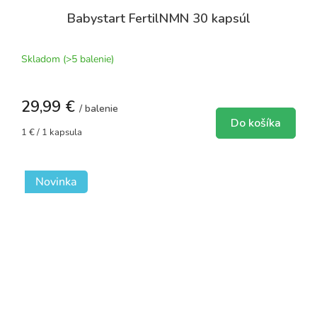
Babystart FertilNMN 30 kapsúl
Skladom
(>5 balenie)
29,99 €
/ balenie
Do košíka
Jednotková
1 € / 1 kapsula
cena:
Novinka