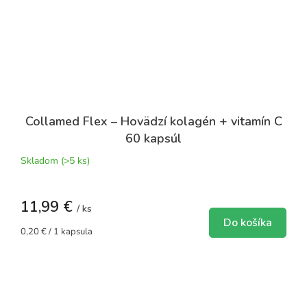
Collamed Flex – Hovädzí kolagén + vitamín C
60 kapsúl
Skladom
(>5 ks)
11,99 €
/ ks
Do košíka
Jednotková
0,20 € / 1 kapsula
cena: