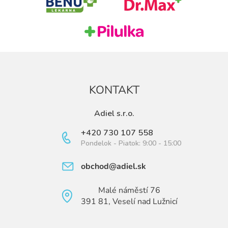
i
e
KONTAKT
Adiel s.r.o.
+420 730 107 558
Pondelok - Piatok: 9:00 - 15:00
obchod@adiel.sk
Malé náměstí 76
391 81, Veselí nad Lužnicí