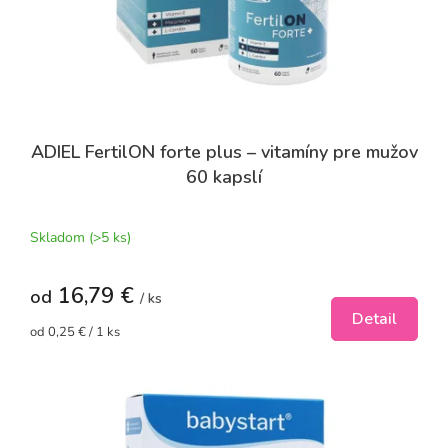
d
u
k
t
o
v
ADIEL FertilON forte plus – vitamíny pre mužov
60 kapslí
Priemerné
hodnotenie
produktu
Skladom
(>5 ks)
je
5,0
16,79 €
z
od
/ ks
5
Detail
hviezdičiek.
Jednotková
od 0,25 € / 1 ks
cena: