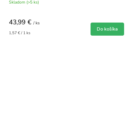
Skladom
(>5 ks)
43,99 €
/ ks
Do košíka
Jednotková
1,57 € / 1 ks
cena: