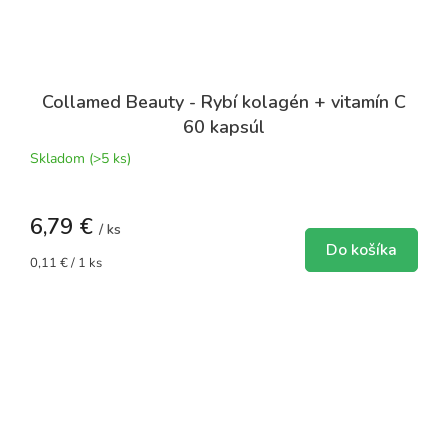
Collamed Beauty - Rybí kolagén + vitamín C
60 kapsúl
Skladom
(>5 ks)
6,79 €
/ ks
Do košíka
Jednotková
0,11 € / 1 ks
cena: