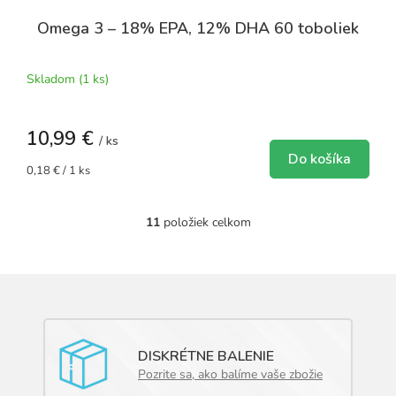
Omega 3 – 18% EPA, 12% DHA 60 toboliek
Skladom
(1 ks)
10,99 €
/ ks
Do košíka
Jednotková
0,18 € / 1 ks
cena:
11
položiek celkom
O
v
l
á
d
a
c
i
DISKRÉTNE BALENIE
e
Pozrite sa, ako balíme vaše zbožie
p