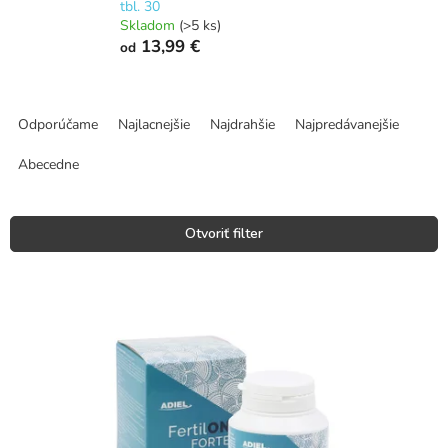
tbl. 30
Skladom
(>5 ks)
13,99 €
od
R
a
Odporúčame
Najlacnejšie
Najdrahšie
Najpredávanejšie
d
e
Abecedne
n
i
e
Otvoriť filter
p
r
V
o
ý
d
p
u
i
k
s
t
p
o
r
v
o