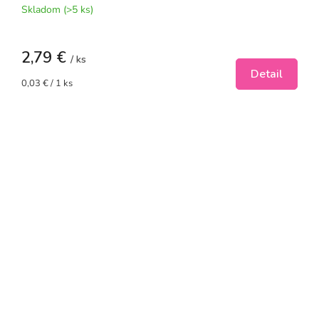
Skladom
(>5 ks)
2,79 €
/ ks
Detail
Jednotková
0,03 € / 1 ks
cena: