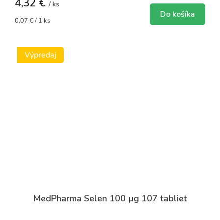
4,32 €
/ ks
Do košíka
Jednotková
0,07 € / 1 ks
cena:
Výpredaj
MedPharma Selen 100 µg 107 tabliet