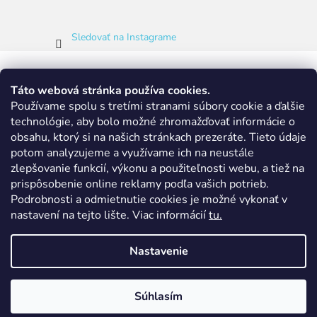
Sledovať na Instagrame
Táto webová stránka používa cookies.
Používame spolu s tretími stranami súbory cookie a ďalšie
technológie, aby bolo možné zhromažďovať informácie o
obsahu, ktorý si na našich stránkach prezeráte.
Tieto údaje
potom analyzujeme a využívame ich na neustále
zlepšovanie funkcií, výkonu a použiteľnosti webu, a tiež na
prispôsobenie online reklamy podľa vašich potrieb.
Podrobnosti a odmietnutie cookies je možné vykonať v
nastavení na tejto lište.
Viac informácií
tu.
Nastavenie
Vytvoril Shoptet
|
Nakódoval eshopGuru
Súhlasím
Copyright 2026
ADIEL.SK
. Všetky práva vyhradené.