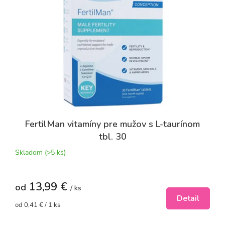
FertilMan vitamíny pre mužov s L-taurínom
tbl. 30
Skladom
(>5 ks)
13,99 €
od
/ ks
Detail
Jednotková
od 0,41 € / 1 ks
cena: