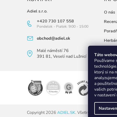
Adiel s.r.o.
O nás
+420 730 107 558
Recenz
Pondelok - Piatok: 9:00 - 15:00
Porad
obchod@adiel.sk
Herbá
Články
Malé náměstí 76
Táto webová
391 81, Veselí nad Lužnicí
Ovulač
Používame s
technológie
ktorý si na 
analyzujeme
a použiteľno
vašich potri
v nastavení n
Nastaven
Copyright 2026
ADIEL.SK
. Všetky práva vyhrade