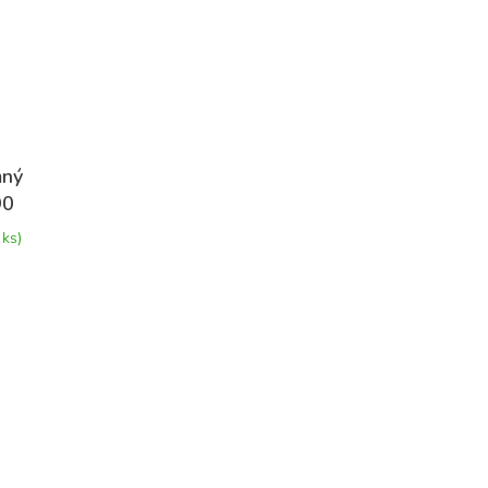
mný
90
 ks)