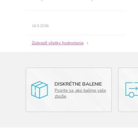
5
z
5
Hodnotenie
hviezdičiek.
obchodu
16.3.2026
je
5
z
Zobraziť všetky hodnotenia
5
hviezdičiek.
DISKRÉTNE BALENIE
Pozrite sa, ako balíme vaše
zbožie