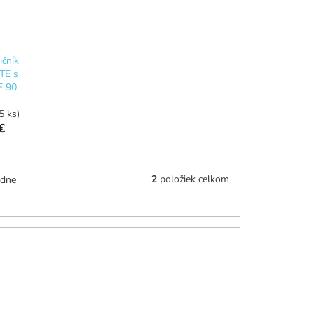
ičník
TE s
E 90
5 ks)
€
2
položiek celkom
edne