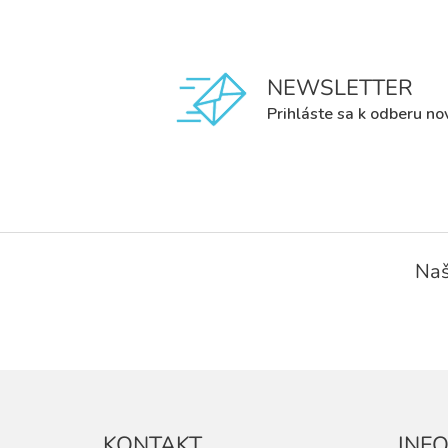
NEWSLETTER
Prihláste sa k odberu no
Z
á
Naš
p
ä
t
i
e
KONTAKT
INF