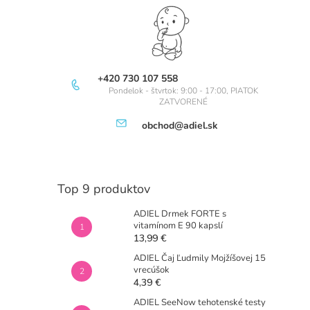
+420 730 107 558
Pondelok - štvrtok: 9:00 - 17:00, PIATOK
ZATVORENÉ
obchod@adiel.sk
Top 9 produktov
ADIEL Drmek FORTE s
vitamínom E 90 kapslí
13,99 €
ADIEL Čaj Ľudmily Mojžíšovej 15
vrecúšok
4,39 €
ADIEL SeeNow tehotenské testy