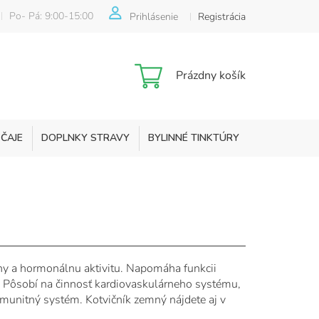
Po- Pá: 9:00-15:00
Prihlásenie
Registrácia
Nákupný
Prázdny košík
košík
 ČAJE
DOPLNKY STRAVY
BYLINNÉ TINKTÚRY
KOZMETIKA
y a hormonálnu aktivitu. Napomáha funkcii
. Pôsobí na činnosť kardiovaskulárneho systému,
 imunitný systém. Kotvičník zemný nájdete aj v