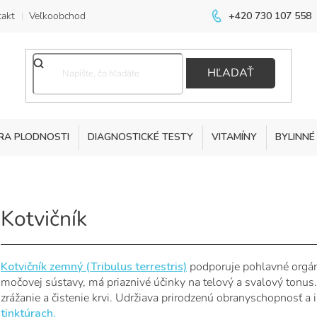
akt
Veľkoobchod
+420 730 107 558
HĽADAŤ
RA PLODNOSTI
DIAGNOSTICKÉ TESTY
VITAMÍNY
BYLINNÉ
Kotvičník
Kotvičník zemný (Tribulus terrestris)
podporuje pohlavné orgán
močovej sústavy, má priaznivé účinky na telový a svalový tonus
zrážanie a čistenie krvi. Udržiava prirodzenú obranyschopnosť a
tinktúrach.