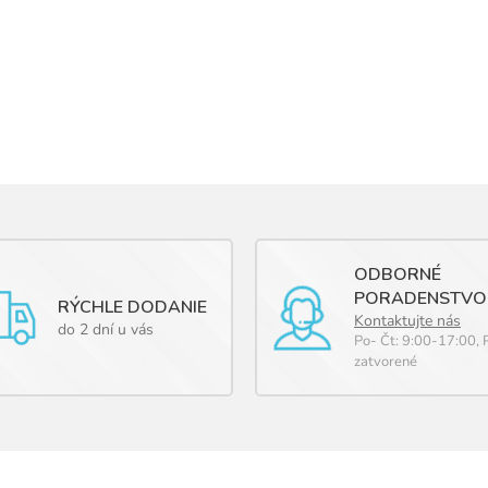
ODBORNÉ
PORADENSTVO
RÝCHLE DODANIE
Kontaktujte nás
do 2 dní u vás
Po- Čt: 9:00-17:00, 
zatvorené