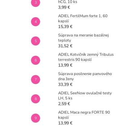
hCG, 10 ks
3,99 €
ADIEL FertilMum forte 1, 60
kapslí
15,39 €
Súprava na meranie bazálnej
teploty
31,52 €
ADIEL Kotvičník zemný Tribulus
terrestris 90 kapslí
13,99 €
Súprava posilnenie panvového
dna ženy
33,39 €
ADIEL SeeNow ovulačné testy
LH, 5 ks
2,59 €
ADIEL Maca negra FORTE 90
kapslí
13,99 €