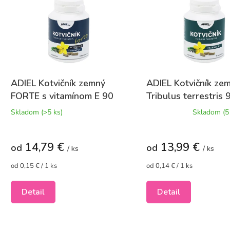
d
p
u
i
k
s
t
p
o
r
v
o
d
u
ADIEL Kotvičník zemný
ADIEL Kotvičník ze
k
FORTE s vitamínom E 90
Tribulus terrestris 
t
Priemerné
kapslí
kapslí
Skladom
(>5 ks)
Skladom
(5
o
hodnotenie
v
produktu
je
14,79 €
13,99 €
5,0
od
od
/ ks
/ ks
z
Jednotková
5
Jednotková
od 0,15 € / 1 ks
od 0,14 € / 1 ks
cena:
cena:
hviezdičiek.
Detail
Detail
O