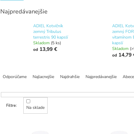
Najpredávanejšie
ADIEL Kotvičník
ADIEL Kotv
zemný Tribulus
zemný FOR
terrestris 90 kapslí
vitamínom 
Skladom
(5 ks)
kapslí
13,99 €
Skladom
(>
od
14,79 
od
R
a
Odporúčame
Najlacnejšie
Najdrahšie
Najpredávanejšie
Abec
d
e
n
i
e
Na sklade
p
r
V
o
ý