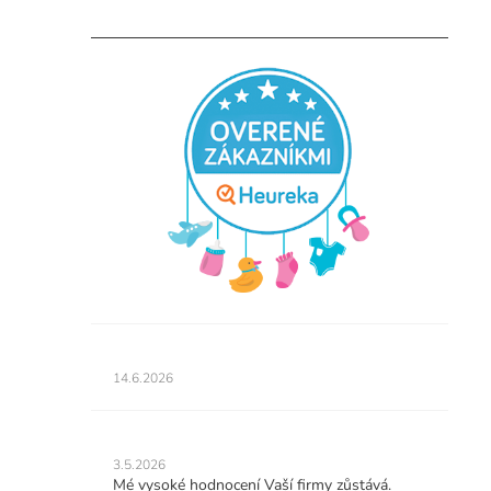
Hodnotenie
obchodu
14.6.2026
je
5
z
Hodnotenie
5
obchodu
3.5.2026
hviezdičiek.
je
Mé vysoké hodnocení Vaší firmy zůstává.