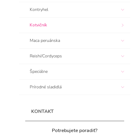
e
Kontryhel
l
Kotvičník
Maca peruánska
Reishi/Cordyceps
Špeciálne
Prírodné sladidlá
KONTAKT
Potrebujete poradiť?