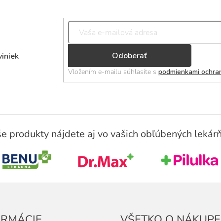
Přihlásit
viniek
se
Vložením e-mailu súhlasíte s
podmienkami ochra
e produkty nájdete aj vo vašich obľúbených lekár
ORMÁCIE
VŠETKO O NÁKUPE