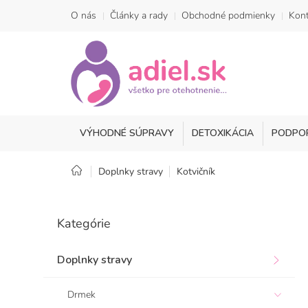
Prejsť
O nás
Články a rady
Obchodné podmienky
Kont
na
obsah
VÝHODNÉ SÚPRAVY
DETOXIKÁCIA
PODPO
Domov
Doplnky stravy
Kotvičník
B
o
Preskočiť
Kategórie
kategórie
č
n
ý
Doplnky stravy
p
a
Drmek
n