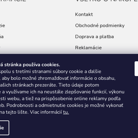
Kontakt
ie
Obchodné podmienky
ňa
Doprava a platba
r
Reklamácie
 a rady
Ochrana osobných údajov
 stránka používa cookies.
ná kalkulačka
polu s tretími stranami súbory cookie a ďalšie
, aby bolo možné zhromažďovať informácie o obsahu,
našich stránkach prezeráte.
Tieto údaje potom
 a využívame ich na neustále zlepšovanie funkcií, výkonu
sti webu, a tiež na prispôsobenie online reklamy podľa
eb.
Podrobnosti a odmietnutie cookies je možné vykonať
a tejto lište.
Viac informácií
tu.
ie
né.