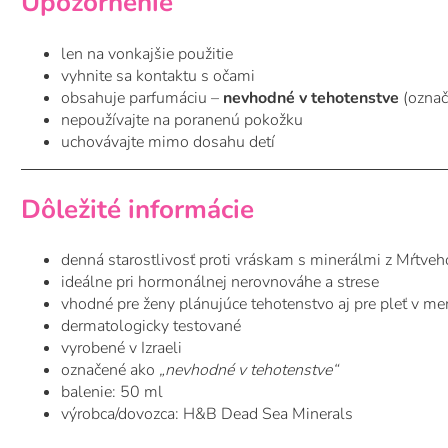
Upozornenie
len na vonkajšie použitie
vyhnite sa kontaktu s očami
obsahuje parfumáciu –
nevhodné v tehotenstve
(označ
nepoužívajte na poranenú pokožku
uchovávajte mimo dosahu detí
Dôležité informácie
denná starostlivosť proti vráskam s minerálmi z Mŕtve
ideálne pri hormonálnej nerovnováhe a strese
vhodné pre ženy plánujúce tehotenstvo aj pre pleť v m
dermatologicky testované
vyrobené v Izraeli
označené ako
„nevhodné v tehotenstve“
balenie: 50 ml
výrobca/dovozca: H&B Dead Sea Minerals