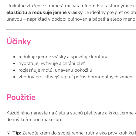
Unikátne zloženie s minerálmi, vitamínom E a rastlinnými ex
elasticitu a redukuje jemné vrásky
. Je ideálny pre pleť os
únavou – napríklad v období plánovania bábätka alebo meno
Účinky
redukuje jemné vrásky a spevňuje kontúry
hydratuje, vyživuje a chráni pleť
rozjasňuje mdlú, unavenú pokožku
vhodný pre citlivejšiu pleť počas hormonálnych zmien
Použitie
Každé ráno naneste na čistú a suchú pleť tváre a krku. Jemne
denný krém pod make-up.
💡
Tip:
Zaradťe krém do svojej rannej rutiny ako prvý krok ku