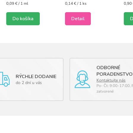
(150 ml)
Jednotková
Jednotková
Jedn
0,09 € / 1 ml
0,14 € / 1 ks
0,90 
cena:
cena:
cena:
Do košíka
Detail
D
ODBORNÉ
PORADENSTVO
RÝCHLE DODANIE
Kontaktujte nás
do 2 dní u vás
Po- Čt: 9:00-17:00, 
zatvorené