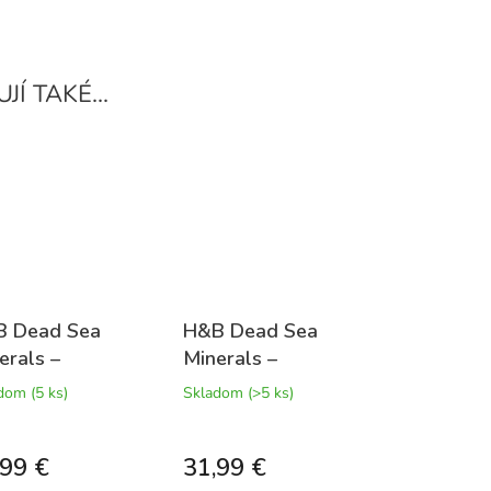
 Dead Sea
H&B Dead Sea
erals –
Minerals –
tiliftingové
Multiliftingový
adom
(5 ks)
Skladom
(>5 ks)
um na tvár
nočný krém
eral Peptide,
Mineral Peptide
,99 €
31,99 €
ml
50 ml