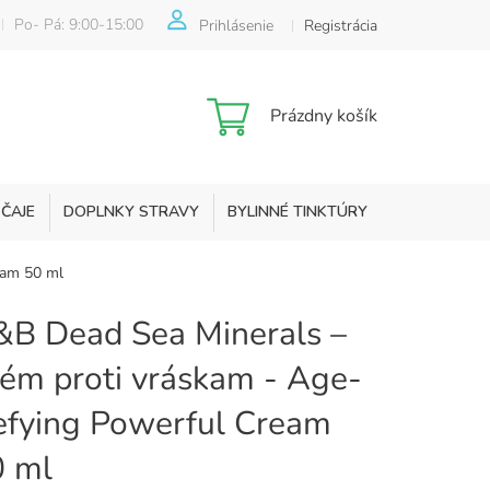
Po- Pá: 9:00-15:00
Prihlásenie
Registrácia
Nákupný
Prázdny košík
košík
 ČAJE
DOPLNKY STRAVY
BYLINNÉ TINKTÚRY
KOZMETIKA
eam 50 ml
B Dead Sea Minerals –
ém proti vráskam - Age-
fying Powerful Cream
0 ml