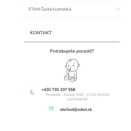
e
ETANI Česká kozmetika
l
KONTAKT
Potrebujete poradiť?
+420 730 107 558
Pondelok - štvrtok: 9:00 - 17:00, PIATOK
ZATVORENÉ
obchod@adiel.sk