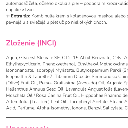
automasáž čela, očného okolia a pier – podpora mikrocirkuláci
napätie v tvári.
✨
Extra tip:
Kombinujte krém s kolagénovou maskou alebo sér
pevnejšiu a sviežejšiu pleť už po niekoľkých dňoch.
Zloženie (INCI)
Aqua, Glyceryl Stearate SE, C12-15 Alkyl Benzoate, Cetyl Al
Ethylhexyglicerin, Phenoxyethanol, Ethylhexyl Methoxycinn
Isononanoate, Isopropyl Myristate, Butyrospermum Parkii (S
Isoparaffin & Laureth-7, Titanium Dioxide, Simmondsia Chin
(Olive) Fruit Oil, Persea Gratissima (Avocado) Oil, Argania S
Helianthus Annuus Seed Oil, Lavandula Angustifolia (Lavend
Moschata Oil / Rosa Canina Fruit Oil, Hippophae Rhamnoides
Alternifolia (Tea Tree) Leaf Oil, Tocopheryl Acetate, Stearic A
Acid, Perfume, Alpha-Isomethyl Ionone, Benzyl Salicylate, C