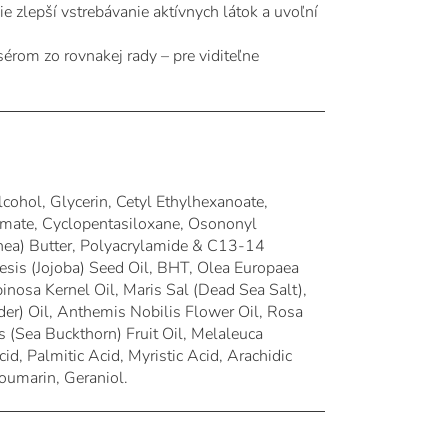
e zlepší vstrebávanie aktívnych látok a uvoľní
om zo rovnakej rady – pre viditeľne
cohol, Glycerin, Cetyl Ethylhexanoate,
amate, Cyclopentasiloxane, Osononyl
hea) Butter, Polyacrylamide & C13-14
esis (Jojoba) Seed Oil, BHT, Olea Europaea
pinosa Kernel Oil, Maris Sal (Dead Sea Salt),
er) Oil, Anthemis Nobilis Flower Oil, Rosa
 (Sea Buckthorn) Fruit Oil, Melaleuca
cid, Palmitic Acid, Myristic Acid, Arachidic
oumarin, Geraniol.