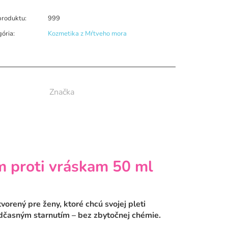
produktu:
999
gória
:
Kozmetika z Mŕtveho mora
Značka
 proti vráskam 50 ml
tvorený pre ženy, ktoré chcú svojej pleti
edčasným starnutím – bez zbytočnej chémie.