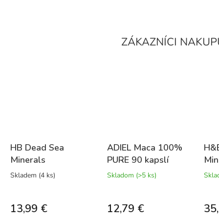
HB Dead Sea
ADIEL Maca 100%
H&B
Minerals
PURE 90 kapslí
Min
Detoxikačná
Mul
Skladem
(4 ks)
Skladom
(>5 ks)
Skl
bahenná pleťová
sér
maska s minerálmi
Min
13,99 €
12,79 €
35
z Mŕtveho mora
40 