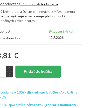
merné
ohodnotené
Podrobnosti hodnotenia
otenie
ý krém proti vráskam s minerálmi z Mŕtveho mora –
uktu
neruje, vyživuje a rozjasňuje pleť
v období
onálnych zmien a stresu.
upnosť
Skladom
(>5 ks)
dičiek.
12.8.2026
me doručiť do
,81 €
Pridať do košíka
Dodanie v 100%
diskrétnom balíčku
(Ako balíme
čky?)
99% spokojných zákazníkov
(zobraziť hodnotení)