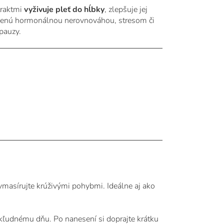
traktmi
vyživuje pleť do hĺbky
, zlepšuje jej
labenú hormonálnou nerovnováhou, stresom či
pauzy.
 vmasírujte krúživými pohybmi. Ideálne aj ako
 kľudnému dňu. Po nanesení si doprajte krátku