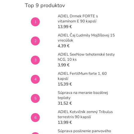
Top 9 produktov
ADIEL Drmek FORTE s
vitamínom E 90 kapslí
13,99 €
ADIEL Čaj Ľudmily Mojžíšovej 15
vrecúšok
4,39 €
ADIEL SeeNow tehotenské testy
hCG, 10 ks
3,99 €
ADIEL FertilMum forte 1, 60
kapslí
15,39 €
Súprava na meranie bazálnej
teploty
31,52 €
ADIEL Kotvičník zemný Tribulus
terrestris 90 kapslí
13,99 €
Súprava posilnenie panvového