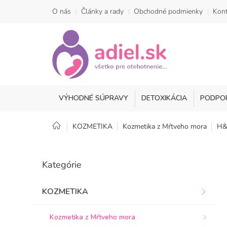
Prejsť
O nás
Články a rady
Obchodné podmienky
Kont
na
obsah
VÝHODNÉ SÚPRAVY
DETOXIKÁCIA
PODPO
Domov
KOZMETIKA
Kozmetika z Mŕtveho mora
H&
B
o
Preskočiť
Kategórie
kategórie
č
n
ý
KOZMETIKA
p
a
Kozmetika z Mŕtveho mora
n