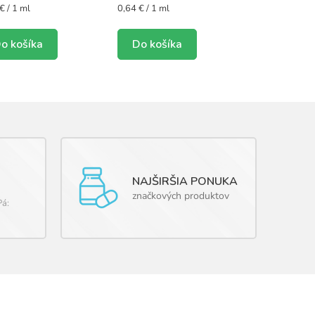
otková
Jednotková
€ / 1 ml
0,64 € / 1 ml
cena:
o košíka
Do košíka
NAJŠIRŠIA PONUKA
značkových produktov
Pá: