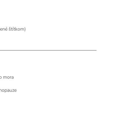
ené štítkom)
ho mora
enopauze