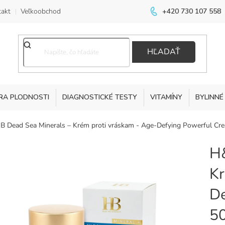
akt
Veľkoobchod
+420 730 107 558
HĽADAŤ
RA PLODNOSTI
DIAGNOSTICKÉ TESTY
VITAMÍNY
BYLINNÉ
B Dead Sea Minerals – Krém proti vráskam - Age-Defying Powerful Cr
H&
Kr
De
5