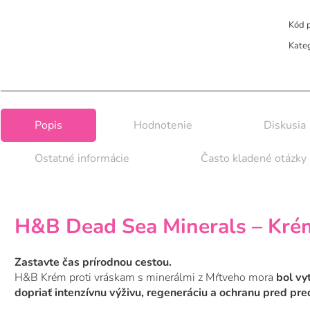
Kód 
Kate
Popis
Hodnotenie
Diskusia
Ostatné informácie
Často kladené otázky
H&B Dead Sea Minerals – Krém
Zastavte čas prírodnou cestou.
H&B Krém proti vráskam s minerálmi z Mŕtveho mora
bol vy
dopriať intenzívnu výživu, regeneráciu a ochranu pred pr