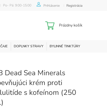
Po- Pá: 9:00-15:00
Prihlásenie
Registrácia
Nákupný
Prázdny košík
košík
 ČAJE
DOPLNKY STRAVY
BYLINNÉ TINKTÚRY
KOZMETIKA
 Dead Sea Minerals
evňujúci krém proti
lulitíde s kofeínom (250
)