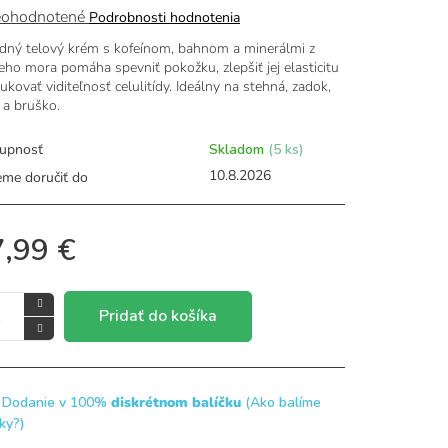
merné
ohodnotené
Podrobnosti hodnotenia
otenie
odný telový krém s kofeínom, bahnom a minerálmi z
uktu
eho mora pomáha spevniť pokožku, zlepšiť jej elasticitu
ukovať viditeľnosť celulitídy. Ideálny na stehná, zadok,
 a bruško.
dičiek.
upnosť
Skladom
(5 ks)
10.8.2026
me doručiť do
,99 €
Pridať do košíka
Dodanie v 100%
diskrétnom balíčku
(Ako balíme
čky?)