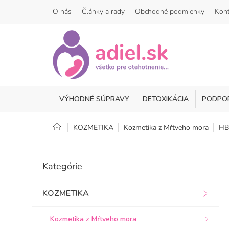
Prejsť
O nás
Články a rady
Obchodné podmienky
Kont
na
obsah
VÝHODNÉ SÚPRAVY
DETOXIKÁCIA
PODPO
Domov
KOZMETIKA
Kozmetika z Mŕtveho mora
HB 
B
o
Preskočiť
Kategórie
kategórie
č
n
ý
KOZMETIKA
p
a
Kozmetika z Mŕtveho mora
n