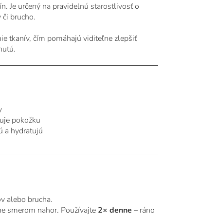
ín. Je určený na pravidelnú starostlivosť o
 či brucho.
e tkanív, čím pomáhajú viditeľne zlepšiť
nutú.
y
luje pokožku
ú a hydratujú
ov alebo brucha.
lne smerom nahor. Používajte
2× denne
– ráno