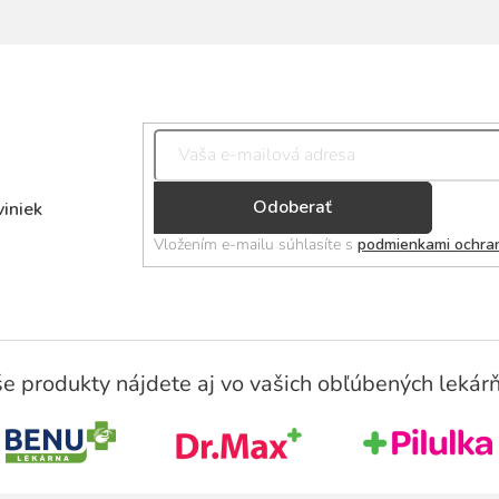
Přihlásit
viniek
se
Vložením e-mailu súhlasíte s
podmienkami ochra
e produkty nájdete aj vo vašich obľúbených lekár