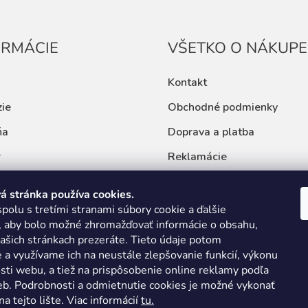
ORMÁCIE
VŠETKO O NÁKUPE
Kontakt
ie
Obchodné podmienky
ňa
Doprava a platba
r
Reklamácie
 a rady
Ochrana osobných údajov
 stránka používa cookies.
ná kalkulačka
polu s tretími stranami súbory cookie a ďalšie
, aby bolo možné zhromažďovať informácie o obsahu,
našich stránkach prezeráte.
Tieto údaje potom
 a využívame ich na neustále zlepšovanie funkcií, výkonu
sti webu, a tiež na prispôsobenie online reklamy podľa
eb.
Podrobnosti a odmietnutie cookies je možné vykonať
a tejto lište.
Viac informácií
tu.