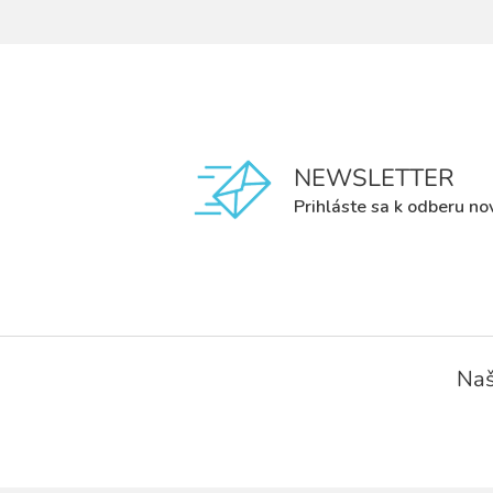
NEWSLETTER
Prihláste sa k odberu no
Z
á
Naš
p
ä
t
i
e