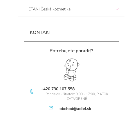
e
ETANI Česká kozmetika
l
KONTAKT
Potrebujete poradiť?
+420 730 107 558
Pondelok - štvrtok: 9:00 - 17:00, PIATOK
ZATVORENÉ
obchod@adiel.sk