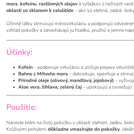
mora
,
kofeínu
,
rastlinných olejov
a výťažkov z liečivých rastl
oblasti so sklonom k celulitíde
– ako sú stehná, zadok, boky
Účinné látky stimulujú mikrocirkuláciu a podporujú odvodneni
vzhľad pokožky a zanechávajú ju hladkú, pružnú a jemne nap
Účinky:
Kofeín
– podporuje cirkuláciu a znižuje prejavy celulitíd
Bahno z Mŕtveho mora
– detoxikuje, spevňuje a stimu
Prírodné oleje (olivový, mandľový, jojobový)
– vyživuj
Aloe vera, žihľava, zelený čaj
– upokojujú a osviežujú
Použitie:
Naneste krém na čistú pokožku v oblasti stehien, zadku, bok
Krúživými pohybmi
dôkladne vmasírujte do pokožky
, ideá