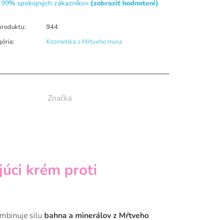
99% spokojných zákazníkov
(zobraziť hodnotení)
produktu:
944
gória
:
Kozmetika z Mŕtveho mora
Značka
úci krém proti
mbinuje silu
bahna a minerálov z Mŕtveho