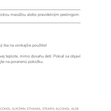
atickou masážou alebo pravidelným peelingom.
 iba na vonkajšie použitie!
ej teplote, mimo dosahu detí. Pokiaľ sa objaví
ajte na poranenú pokožku.
ALCOHOL, GLYCERIN, ETHANOL, STEARYL ALCOHOL, ALOE