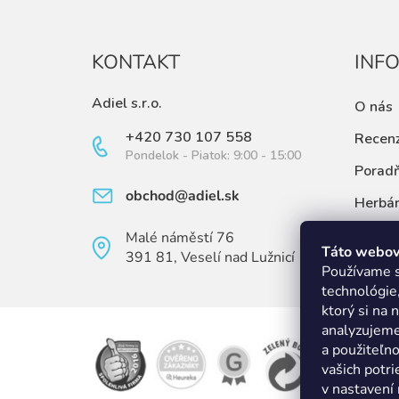
KONTAKT
INF
Adiel s.r.o.
O nás
+420 730 107 558
Recenz
Pondelok - Piatok: 9:00 - 15:00
Porad
obchod@adiel.sk
Herbá
Články
Malé náměstí 76
Táto webová
391 81, Veselí nad Lužnicí
Ovulač
Používame s
technológie
ktorý si na 
analyzujeme
a použiteľno
vašich potri
v nastavení n