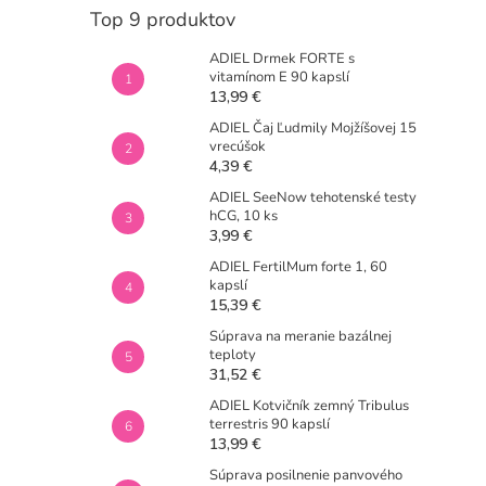
Top 9 produktov
ADIEL Drmek FORTE s
vitamínom E 90 kapslí
13,99 €
ADIEL Čaj Ľudmily Mojžíšovej 15
vrecúšok
4,39 €
ADIEL SeeNow tehotenské testy
hCG, 10 ks
3,99 €
ADIEL FertilMum forte 1, 60
kapslí
15,39 €
Súprava na meranie bazálnej
teploty
31,52 €
ADIEL Kotvičník zemný Tribulus
terrestris 90 kapslí
13,99 €
Súprava posilnenie panvového