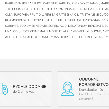
BARBADENSIS LEAF JUICE, CAFFEINE, PARFUM, PHENOXYETHANOL, MARIS
THEOBROMA CACAO SEED BUTTER, SIMMONDSIA CHINENSIS SEED OIL, ARG
OLEA EUROPAEA FRUIT OIL, PERSEA GRATISSIMA OIL, TRIETHYLENE GLYCO
RHAMNOIDES OIL, TOCOPHERYL ACETATE, AESCULUS HIPPOCASTANUM SE
SORBATE, SODIUM BENZOATE, SORBIC ACID, DENATONIUM BENZOATE, EU
LINALOOL, HEXYL CINNAMAL, LIMONENE, ALPHA-ISOMETHYLIONONE, AMY
ACETATE,HEXAMETHYLINDANOPYRAN, TERPINEOL, TETRAMETHYL ACETY
ODBORNÉ
PORADENSTVO
RÝCHLE DODANIE
Kontaktujte nás
do 2 dní u vás
Po- Čt: 9:00-17:00, 
zatvorené