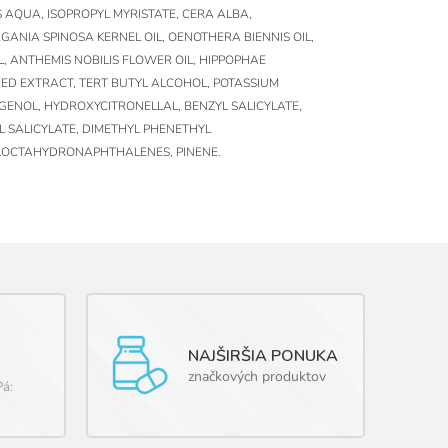
 AQUA, ISOPROPYL MYRISTATE, CERA ALBA,
ANIA SPINOSA KERNEL OIL, OENOTHERA BIENNIS OIL,
L, ANTHEMIS NOBILIS FLOWER OIL, HIPPOPHAE
ED EXTRACT, TERT BUTYL ALCOHOL, POTASSIUM
GENOL, HYDROXYCITRONELLAL, BENZYL SALICYLATE,
L SALICYLATE, DIMETHYL PHENETHYL
LOCTAHYDRONAPHTHALENES, PINENE.
NAJŠIRŠIA PONUKA
značkových produktov
Pá: