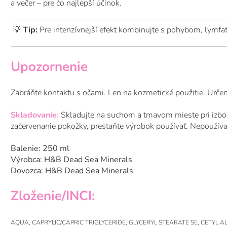
a večer – pre čo najlepší účinok.
💡
Tip:
Pre intenzívnejší efekt kombinujte s pohybom, lymf
Upozornenie
Zabráňte kontaktu s očami. Len na kozmetické použitie. Určený
Skladovanie:
Skladujte na suchom a tmavom mieste pri izbov
začervenanie pokožky, prestaňte výrobok používať. Nepoužív
Balenie: 250 ml
Výrobca: H&B ​​Dead Sea Minerals
Dovozca: H&B ​​Dead Sea Minerals
Zloženie/INCI:
AQUA, CAPRYLIC/CAPRIC TRIGLYCERIDE, GLYCERYL STEARATE SE, CETYL 