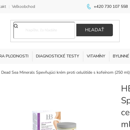
akt
Veľkoobchod
+420 730 107 558
HĽADAŤ
RA PLODNOSTI
DIAGNOSTICKÉ TESTY
VITAMÍNY
BYLINNÉ
Dead Sea Minerals Spevňujúci krém proti celulitíde s kofeínom (250 ml)
HB
Sp
ce
ml