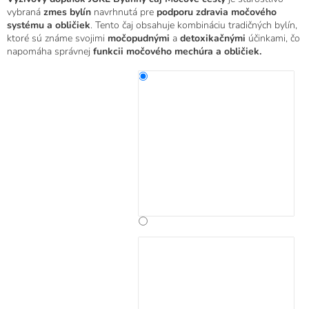
produktu
vybraná
zmes bylín
navrhnutá pre
podporu zdravia močového
je
systému a obličiek
. Tento čaj obsahuje kombináciu tradičných bylín,
0,0
ktoré sú známe svojimi
močopudnými
a
detoxikačnými
účinkami, čo
z
napomáha správnej
funkcii močového mechúra a obličiek.
5
hviezdičiek.