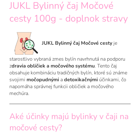
JUKL Bylinný čaj Močové
cesty 100g - doplnok stravy
JUKL Bylinný čaj Močové cesty
je
starostlivo vybraná zmes bylín navrhnutá na podporu
z
dravia obličiek a močového systému
. Tento čaj
obsahuje kombináciu tradičných bylín, ktoré sú známe
svojimi
močopudnými
a
detoxikačnými
účinkami, čo
napomáha správnej funkcii obličiek a močového
mechúra.
Aké účinky majú bylinky v čaji na
močové cesty?