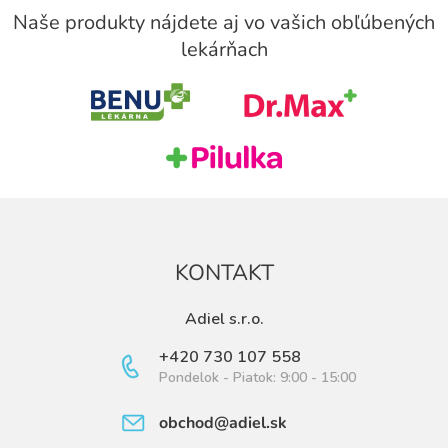
á
Naše produkty nájdete aj vo vašich obľúbených
p
lekárňach
ä
t
i
e
KONTAKT
Adiel s.r.o.
+420 730 107 558
Pondelok - Piatok: 9:00 - 15:00
obchod@adiel.sk