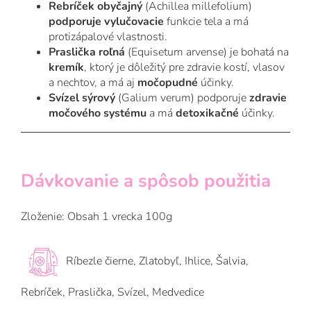
Rebríček obyčajný
(Achillea millefolium)
podporuje vylučovacie
funkcie tela a má
protizápalové vlastnosti.
Praslička roľná
(Equisetum arvense) je bohatá na
kremík
, ktorý je dôležitý pre zdravie kostí, vlasov
a nechtov, a má aj
močopudné
účinky.
Svízel sýrový
(Galium verum) podporuje
zdravie
močového systému
a má
detoxikačné
účinky.
Dávkovanie a spôsob použitia
Zloženie: Obsah 1 vrecka 100g
Ríbezle čierne, Zlatobyľ, Ihlice, Šalvia,
Rebríček, Praslička, Svízel, Medvedice