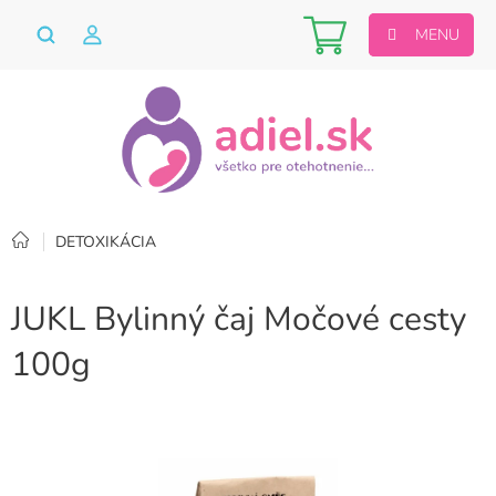
Prejsť
Nákupný
na
obsah
košík
Domov
DETOXIKÁCIA
JUKL Bylinný čaj Močové cesty
100g