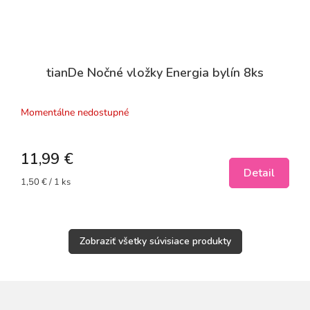
tianDe Nočné vložky Energia bylín 8ks
Momentálne nedostupné
11,99 €
Detail
Jednotková
1,50 € / 1 ks
cena:
Zobraziť všetky súvisiace produkty