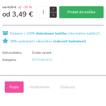
od 4,99 €
až –35 %
Pridať do košíka
od
3,49 €
Dodanie v 100%
diskrétnom balíčku
(Ako balíme balíčky?)
99% spokojných zákazníkov
(zobraziť hodnotení)
Kód produktu:
Zvoľte variant
Kategória
:
DETOXIKÁCIA
Popis
Hodnotenie
Diskusia