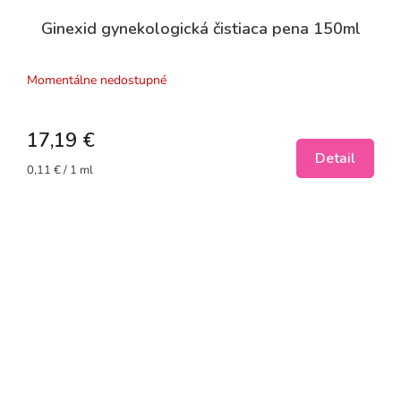
Ginexid gynekologická čistiaca pena 150ml
Momentálne nedostupné
17,19 €
Detail
Jednotková
0,11 € / 1 ml
cena: