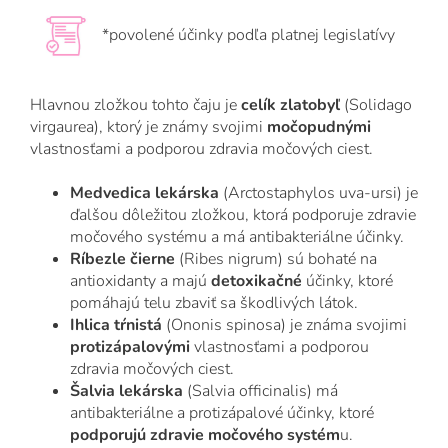
*povolené účinky podľa platnej legislatívy
Hlavnou zložkou tohto čaju je
celík zlatobyľ
(Solidago
virgaurea), ktorý je známy svojimi
močopudnými
vlastnosťami a podporou zdravia močových ciest.
Medvedica lekárska
(Arctostaphylos uva-ursi) je
ďalšou dôležitou zložkou, ktorá podporuje zdravie
močového systému a má antibakteriálne účinky.
Ríbezle čierne
(Ribes nigrum) sú bohaté na
antioxidanty a majú
detoxikačné
účinky, ktoré
pomáhajú telu zbaviť sa škodlivých látok.
Ihlica tŕnistá
(Ononis spinosa) je známa svojimi
protizápalovými
vlastnosťami a podporou
zdravia močových ciest.
Šalvia lekárska
(Salvia officinalis) má
antibakteriálne a protizápalové účinky, ktoré
podporujú zdravie močového systém
u.