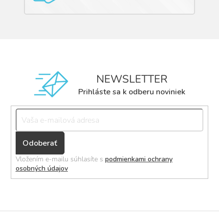
NEWSLETTER
Prihláste sa k odberu noviniek
Přihlásit
se
Vložením e-mailu súhlasíte s
podmienkami ochrany
osobných údajov
Z