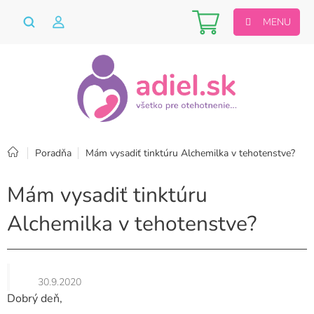
Prejsť
Nákupný
na
obsah
košík
Domov
Poradňa
Mám vysadiť tinktúru Alchemilka v tehotenstve?
Mám vysadiť tinktúru
Alchemilka v tehotenstve?
30.9.2020
Dobrý deň,