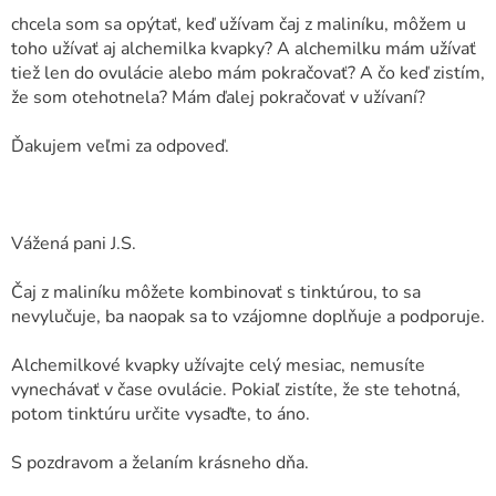
chcela som sa opýtať, keď užívam čaj z maliníku, môžem u
toho užívať aj alchemilka kvapky? A alchemilku mám užívať
tiež len do ovulácie alebo mám pokračovať? A čo keď zistím,
že som otehotnela? Mám ďalej pokračovať v užívaní?
Ďakujem veľmi za odpoveď.
Vážená pani J.S.
Čaj z maliníku môžete kombinovať s tinktúrou, to sa
nevylučuje, ba naopak sa to vzájomne doplňuje a podporuje.
Alchemilkové kvapky užívajte celý mesiac, nemusíte
vynechávať v čase ovulácie. Pokiaľ zistíte, že ste tehotná,
potom tinktúru určite vysaďte, to áno.
S pozdravom a želaním krásneho dňa.