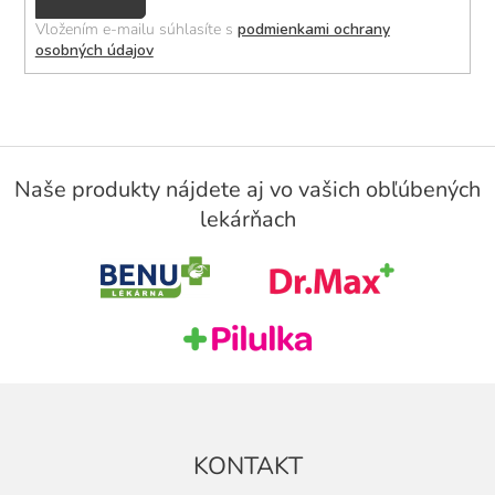
se
Vložením e-mailu súhlasíte s
podmienkami ochrany
osobných údajov
Z
á
Naše produkty nájdete aj vo vašich obľúbených
p
lekárňach
ä
t
i
e
KONTAKT