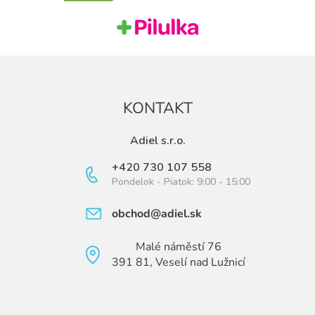
e
KONTAKT
Adiel s.r.o.
+420 730 107 558
Pondelok - Piatok: 9:00 - 15:00
obchod@adiel.sk
Malé náměstí 76
391 81, Veselí nad Lužnicí