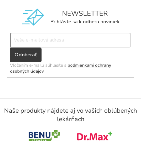
NEWSLETTER
Prihláste sa k odberu noviniek
Přihlásit
se
Vložením e-mailu súhlasíte s
podmienkami ochrany
osobných údajov
Z
á
Naše produkty nájdete aj vo vašich obľúbených
p
lekárňach
ä
t
i