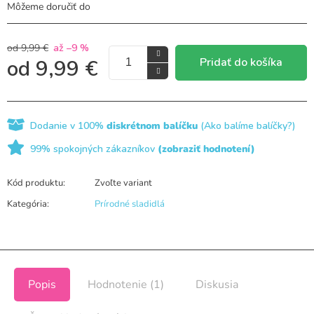
Môžeme doručiť do
od 9,99 €
až –9 %
Pridať do košíka
od
9,99 €
Dodanie v 100%
diskrétnom balíčku
(Ako balíme balíčky?)
99% spokojných zákazníkov
(zobraziť hodnotení)
Kód produktu:
Zvoľte variant
Kategória
:
Prírodné sladidlá
Popis
Hodnotenie (1)
Diskusia