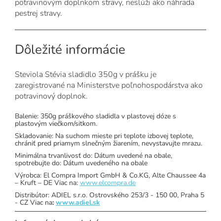
potravinovým doplnkom stravy, neslúži ako náhrada
pestrej stravy.
Dôležité informácie
Steviola Stévia sladidlo 350g v prášku je
zaregistrované na Ministerstve poľnohospodárstva ako
potravinový doplnok.
Balenie: 350g práškového sladidla v plastovej dóze s
plastovým viečkom/sitkom.
Skladovanie: Na suchom mieste pri teplote izbovej teplote,
chrániť pred priamym slnečným žiarením, nevystavujte mrazu.
Minimálna trvanlivosť do: Dátum uvedené na obale,
spotrebujte do: Dátum uvedeného na obale
Výrobca: El Compra Import GmbH & Co.KG, Alte Chaussee 4a
– Kruft – DE Viac na:
www.elcompra.de
Distribútor: ADIEL s.r.o. Ostrovského 253/3 - 150 00, Praha 5
- CZ Viac na
:
www.adiel.sk