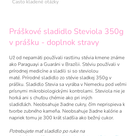
Často kladené otázky
Práškové sladidlo Steviola 350g
v prášku - doplnok stravy
Už od nepamäti používali rastlinu stévia kmene známe
ako Paraguayi a Guaráni v Brazílii. Stéviu používali v
prírodnej medicíne a sladili si so steviolou
maté. Prírodné sladidlo zo stévie sladkej 350g v
prášku. Sladidlo Stevia sa vyrába v Nemecku pod veľmi
prísnymi mikrobiologickými kontrolami. Steviola nie je
horká ani s chuťou chémie ako pri iných
sladidlách. Neobsahuje žiadne cukry, čím neprispieva k
tvorbe zubného kameňa. Neobsahuje žiadne kalórie a
napriek tomu je 300 krát sladšia ako bežný cukor.
Potrebujete mať sladidlo po ruke na