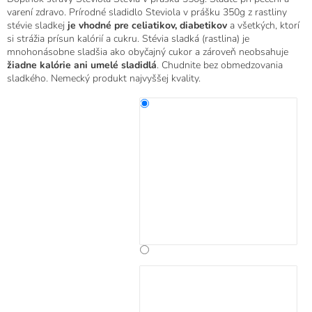
produktu
varení zdravo. Prírodné sladidlo Steviola v prášku 350g z rastliny
je
stévie sladkej
je vhodné pre celiatikov, diabetikov
a všetkých, ktorí
5,0
si strážia prísun kalórií a cukru. Stévia sladká (rastlina) je
z
mnohonásobne sladšia ako obyčajný cukor a zároveň neobsahuje
5
žiadne kalórie ani umelé sladidlá
. Chudnite bez obmedzovania
hviezdičiek.
sladkého. Nemecký produkt najvyššej kvality.