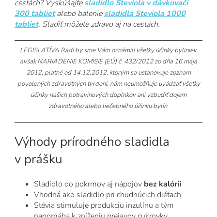
cestách? Vyskúšajte
sladidlo Steviola v dávkovači
300 tabliet
alebo balenie
sladidla Steviola 1000
tabliet
. Sladiť môžete zdravo aj na cestách.
LEGISLATÍVA Radi by sme Vám oznámili všetky účinky byliniek,
avšak
NARIADENIE KOMISIE (EÚ) č. 432/2012 zo dňa 16.mája
2012
, platné od 14.12.2012, ktorým sa ustanovuje zoznam
povolených zdravotných tvrdení,
nám neumožňuje uvádzať všetky
účinky našich potravinových doplnkov ani vzbudiť dojem
zdravotného alebo liečebného účinku bylín.
Výhody prírodného sladidla
v prášku
Sladidlo do pokrmov aj nápojov
bez kalórií
Vhodná ako sladidlo pri chudnúcich diétach
Stévia stimuluje produkciu inzulínu a tým
napomáha k zníženiu prejavov cukrovky