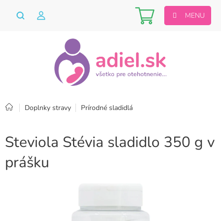
Prejsť
Nákupný
na
obsah
košík
Domov
Doplnky stravy
Prírodné sladidlá
Steviola Stévia sladidlo 350 g v
prášku