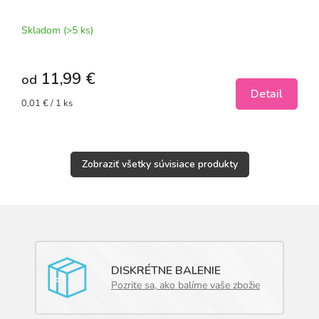
Skladom
(>5 ks)
11,99 €
od
Detail
Jednotková
0,01 € / 1 ks
cena:
Zobraziť všetky súvisiace produkty
DISKRÉTNE BALENIE
Pozrite sa, ako balíme vaše zbožie