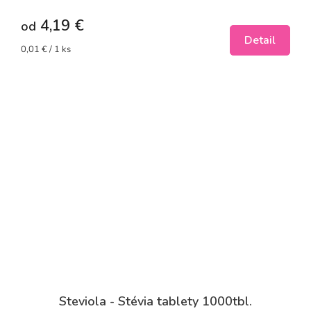
4,19 €
od
Detail
Jednotková
0,01 € / 1 ks
cena:
Steviola - Stévia tablety 1000tbl.