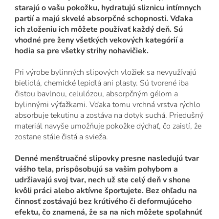
starajú o vašu pokožku, hydratujú sliznicu intímnych
partií a majú skvelé absorpčné schopnosti. Vďaka
ich zloženiu ich môžete používať každý deň. Sú
vhodné pre ženy všetkých vekových kategórií a
hodia sa pre všetky strihy nohavičiek.
Pri výrobe bylinných slipových vložiek sa nevyužívajú
bielidlá, chemické lepidlá ani plasty. Sú tvorené iba
čistou bavlnou, celulózou, absorpčným gélom a
bylinnými výťažkami. Vďaka tomu vrchná vrstva rýchlo
absorbuje tekutinu a zostáva na dotyk suchá. Priedušný
materiál navyše umožňuje pokožke dýchať, čo zaistí, že
zostane stále čistá a svieža.
Denné menštruačné slipovky presne nasledujú tvar
vášho tela, prispôsobujú sa vašim pohybom a
udržiavajú svoj tvar, nech už ste celý deň v shone
kvôli práci alebo aktívne športujete. Bez ohľadu na
činnosť zostávajú bez krútivého či deformujúceho
efektu, čo znamená, že sa na nich môžete spoľahnúť