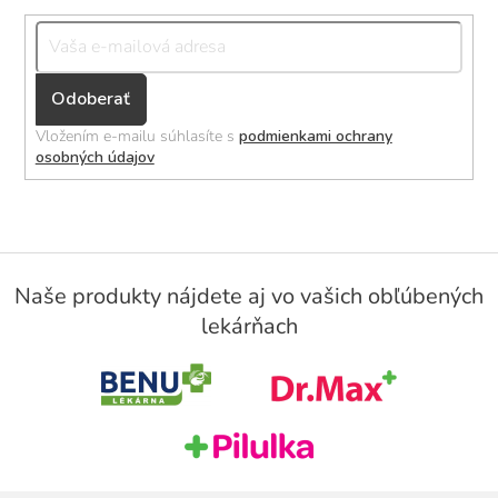
Přihlásit
se
Vložením e-mailu súhlasíte s
podmienkami ochrany
osobných údajov
Z
á
Naše produkty nájdete aj vo vašich obľúbených
p
lekárňach
ä
t
i
e