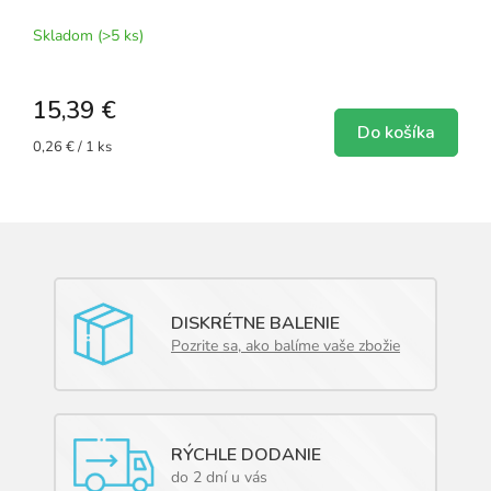
Skladom
(>5 ks)
15,39 €
Do košíka
Jednotková
0,26 € / 1 ks
cena:
DISKRÉTNE BALENIE
Pozrite sa, ako balíme vaše zbožie
RÝCHLE DODANIE
do 2 dní u vás