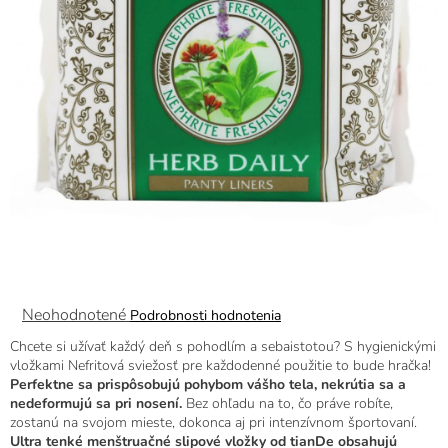
Priemerné
Neohodnotené
Podrobnosti hodnotenia
hodnotenie
Chcete si užívať každý deň s pohodlím a sebaistotou? S hygienickými
produktu
vložkami Nefritová sviežosť pre každodenné použitie to bude hračka!
je
Perfektne sa prispôsobujú pohybom vášho tela, nekrútia sa a
0,0
nedeformujú sa pri nosení.
Bez ohľadu na to, čo práve robíte,
z
zostanú na svojom mieste, dokonca aj pri intenzívnom športovaní.
5
Ultra tenké menštruačné slipové vložky od tianDe obsahujú
hviezdičiek.