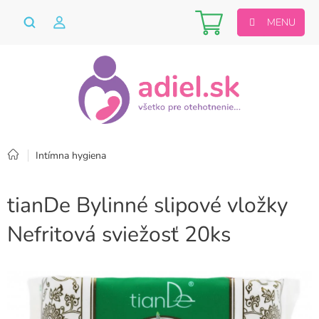
Prejsť
Nákupný
na
obsah
košík
Domov
Intímna hygiena
tianDe Bylinné slipové vložky
Nefritová sviežosť 20ks