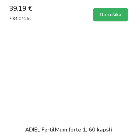
39,19 €
Do košíka
Jednotková
7,84 € / 1 ks
cena:
ADIEL FertilMum forte 1, 60 kapslí