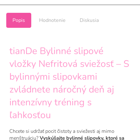
Popis
Hodnotenie
Diskusia
tianDe Bylinné slipové
vložky Nefritová sviežosť – S
bylinnými slipovkami
zvládnete náročný deň aj
intenzívny tréning s
ľahkosťou
Chcete si udržať pocit čistoty a sviežesti aj mimo
menštruáciu?
Vyskúšajte bylinné slipovky, ktoré sa