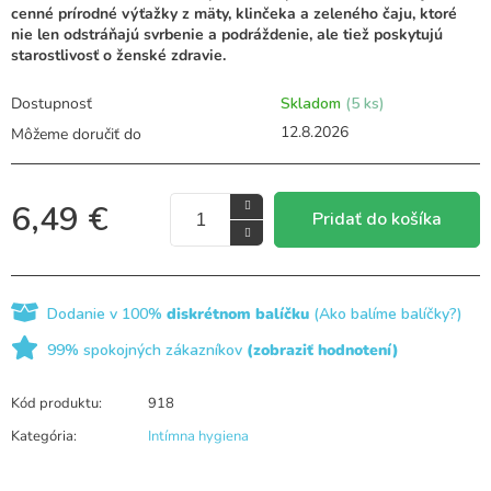
cenné prírodné výťažky z mäty, klinčeka a zeleného čaju, ktoré
nie len odstráňajú svrbenie a podráždenie, ale tiež poskytujú
starostlivosť o ženské zdravie.
Dostupnosť
Skladom
(5 ks)
12.8.2026
Môžeme doručiť do
6,49 €
Pridať do košíka
Dodanie v 100%
diskrétnom balíčku
(Ako balíme balíčky?)
99% spokojných zákazníkov
(zobraziť hodnotení)
Kód produktu:
918
Kategória
:
Intímna hygiena