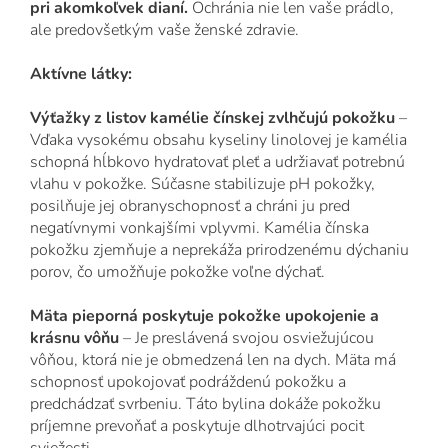
pri akomkoľvek dianí.
Ochránia nie len vaše prádlo,
ale predovšetkým vaše ženské zdravie.
Aktívne látky:
Výťažky z listov kamélie čínskej zvlhčujú pokožku
–
Vďaka vysokému obsahu kyseliny linolovej je kamélia
schopná hĺbkovo hydratovať pleť a udržiavať potrebnú
vlahu v pokožke. Súčasne stabilizuje pH pokožky,
posilňuje jej obranyschopnosť a chráni ju pred
negatívnymi vonkajšími vplyvmi. Kamélia čínska
pokožku zjemňuje a neprekáža prirodzenému dýchaniu
porov, čo umožňuje pokožke voľne dýchať.
Mäta pieporná poskytuje pokožke upokojenie a
krásnu vôňu
– Je preslávená svojou osviežujúcou
vôňou, ktorá nie je obmedzená len na dych. Mäta má
schopnosť upokojovať podráždenú pokožku a
predchádzať svrbeniu. Táto bylina dokáže pokožku
príjemne prevoňať a poskytuje dlhotrvajúci pocit