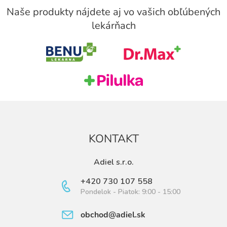
á
Naše produkty nájdete aj vo vašich obľúbených
p
lekárňach
ä
t
i
e
KONTAKT
Adiel s.r.o.
+420 730 107 558
Pondelok - Piatok: 9:00 - 15:00
obchod@adiel.sk