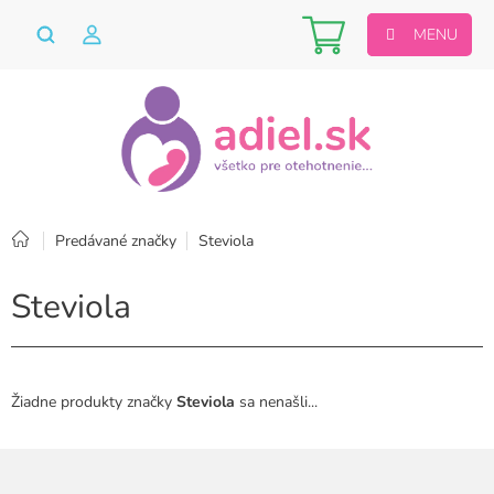
Prejsť
Nákupný
na
obsah
košík
Domov
Predávané značky
Steviola
Steviola
Žiadne produkty značky
Steviola
sa nenašli...