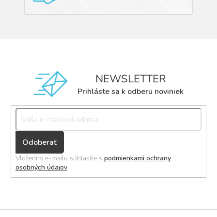
NEWSLETTER
Prihláste sa k odberu noviniek
Přihlásit
se
Vložením e-mailu súhlasíte s
podmienkami ochrany
osobných údajov
Z