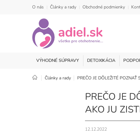
Prejsť
O nás
Články a rady
Obchodné podmienky
Kont
na
obsah
VÝHODNÉ SÚPRAVY
DETOXIKÁCIA
PODPO
Domov
Články a rady
PREČO JE DÔLEŽITÉ POZNAŤ S
PREČO JE D
AKO JU ZIST
12.12.2022