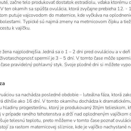
inuté, začne telo produkovať dostatok estradiolu, vďaka ktorému
V ten okamih sa spúšťa ovulácia, ktorá zvyčajne prebieha 12. - 1
otom putuje vajcovodom do maternice, kde vyčkáva na oplodnenie
bolesťami. Typické sú najmä zmeny na metrnicovom čípku a tiež
estu k vajíčku.
e žena najplodnejšia. Jedná sa o 1 – 2 dni pred ovuláciou a v deň
 životaschopnosť spermií je 3 – 5 dní. V tomto čase môže spermia
čase pravidelný pohlavný styk. Svoje plodné dni si môžete vypo
áza
uáciou sa nachádza posledné obdobie – luteálna fáza, ktorá za
rvá dlhšie ako 16 dní. V tomto okamihu dochádza k dramatickém
hladiny progesterónu, ktorý je produkovaný žltým telieskom, kt
ý aj v prípade raného tehotenstva a drží nad oplodneným vajíčkom
šuje telesnú teplotu, preto môžeme v tomto čase poznať ovuláci
 stojí za rastom maternicovej sliznice, kde je vajíčko nachystané 