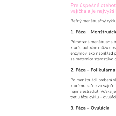
Pre úspešné otehotn
vajíčka a je najvyšš
Bežný menštruačný cyklus
1. Fáza – Menštruáci
Prirodzená menštruácia tr
ktoré spoločne môžu dosi
enzýmov, ako napríklad p
sa maternica starostlivo 
2. Fáza – Folikulárna
Po menštruácii preberá s
ktorému začne vo vaječní
najmä estradiol. Vďaka je
tretiu fázu cyklu – ovuláci
3. Fáza – Ovulácia