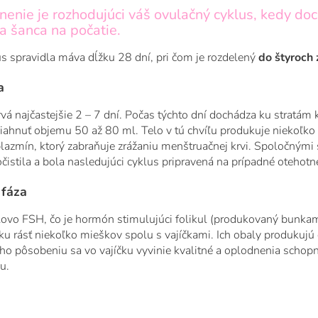
enie je rozhodujúci váš ovulačný cyklus, kedy do
ia šanca na počatie.
 spravidla máva dĺžku 28 dní, pri čom je rozdelený
do štyroch 
a
vá najčastejšie 2 – 7 dní. Počas týchto dní dochádza ku stratám 
ahnuť objemu 50 až 80 ml. Telo v tú chvíľu produkuje niekoľko
lazmín, ktorý zabraňuje zrážaniu menštruačnej krvi. Spoločnými s
očistila a bola nasledujúci cyklus pripravená na prípadné otehotn
 fáza
lovo FSH, čo je hormón stimulujúci folikul (produkovaný bunka
ku rásť niekoľko mieškov spolu s vajíčkami. Ich obaly produkujú 
ho pôsobeniu sa vo vajíčku vyvinie kvalitné a oplodnenia schopné
u.