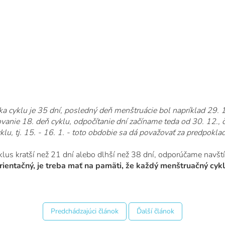
a cyklu je 35 dní, posledný deň menštruácie bol napríklad 29. 1
ovanie 18. deň cyklu, odpočítanie dní začíname teda od 30. 12.,
yklu, tj. 15. - 16. 1. - toto obdobie sa dá považovať za predpokla
klus kratší než 21 dní alebo dlhší než 38 dní, odporúčame navšt
rientačný, je treba mať na pamäti, že každý menštruačný cyklu
Predchádzajúci článok
Ďalší článok