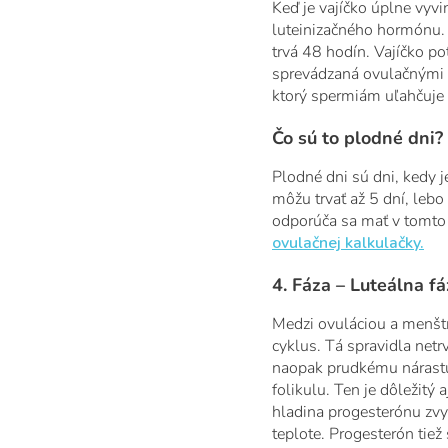
Keď je vajíčko úplne vyv
luteinizačného hormónu. 
trvá 48 hodín. Vajíčko p
sprevádzaná ovulačnými 
ktorý spermiám uľahčuje c
Čo sú to plodné dni?
Plodné dni sú dni, kedy j
môžu trvať až 5 dní, lebo
odporúča sa mať v tomto 
ovulačnej kalkulačky.
4. Fáza – Luteálna f
Medzi ovuláciou a menštr
cyklus. Tá spravidla net
naopak prudkému nárastu 
folikulu. Ten je dôležit
hladina progesterónu zvy
teplote. Progesterón tiež