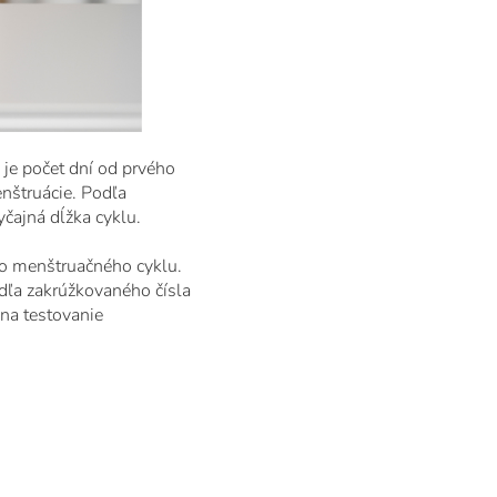
je počet dní od prvého
nštruácie. Podľa
čajná dĺžka cyklu.
ho menštruačného cyklu.
edľa zakrúžkovaného čísla
 na testovanie