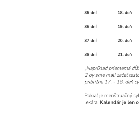
35 dní
18. deň
36 dní
19. deň
37 dní
20. deň
38 dní
21. deň
„Napríklad priemerná dĺžk
2 by sme mali začať test
približne 17. - 18. deň c
Pokiaľ je menštruačný cy
lekára.
Kalendár je len o