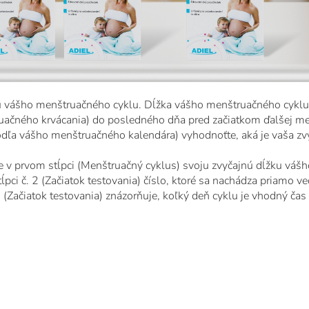
u vášho menštruačného cyklu. Dĺžka vášho menštruačného cyklu 
uačného krvácania) do posledného dňa pred začiatkom ďalšej me
ľa vášho menštruačného kalendára) vyhodnoťte, aká je vaša zvy
te v prvom stĺpci (Menštruačný cyklus) svoju zvyčajnú dĺžku váš
ĺpci č. 2 (Začiatok testovania) číslo, ktoré sa nachádza priamo v
 2 (Začiatok testovania) znázorňuje, koľký deň cyklu je vhodný čas