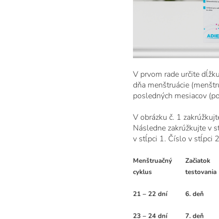
V prvom rade určite dĺžk
dňa menštruácie (menštr
posledných mesiacov (pod
V obrázku č. 1 zakrúžkuj
Následne zakrúžkujte v st
v stĺpci 1. Číslo v stĺpci
Menštruačný
Začiatok
cyklus
testovania
21 – 22 dní
6. deň
23 – 24 dní
7. deň