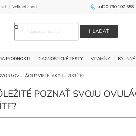
akt
Veľkoobchod
+420 730 107 558
HĽADAŤ
RA PLODNOSTI
DIAGNOSTICKÉ TESTY
VITAMÍNY
BYLINNÉ
VOJU OVULÁCIU? VIETE, AKO JU ZISTÍTE?
ÔLEŽITÉ POZNAŤ SVOJU OVULÁC
ÍTE?