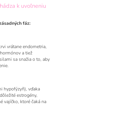
chádza k uvoľneniu
zásadných fáz:
krvi vrátane endometria,
 hormónov a tiež
ilami sa snažia o to, aby
enie.
mi hypofýzyň), vďaka
dôležité estrogény,
 vajíčko, ktoré čaká na