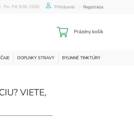
Po- Pá: 9:00-15:00
Prihlásenie
Registrácia
Nákupný
Prázdny košík
košík
 ČAJE
DOPLNKY STRAVY
BYLINNÉ TINKTÚRY
KOZMETIKA
IU? VIETE,