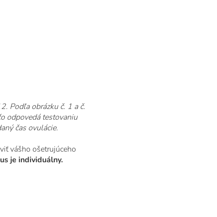
2. Podľa obrázku č. 1 a č.
 čo odpovedá testovaniu
daný čas ovulácie.
íviť vášho ošetrujúceho
s je individuálny.