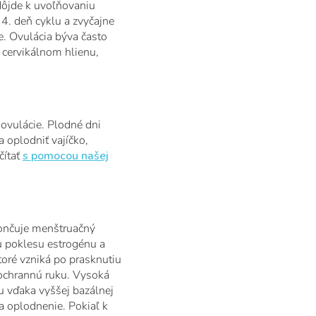
 dôjde k uvoľňovaniu
4. deň cyklu a zvyčajne
. Ovulácia býva často
 cervikálnom hlienu,
 ovulácie. Plodné dni
 oplodniť vajíčko,
čítať
s pomocou našej
končuje menštruačný
u poklesu estrogénu a
oré vzniká po prasknutiu
 ochrannú ruku. Vysoká
u vďaka vyššej bazálnej
na oplodnenie. Pokiaľ k