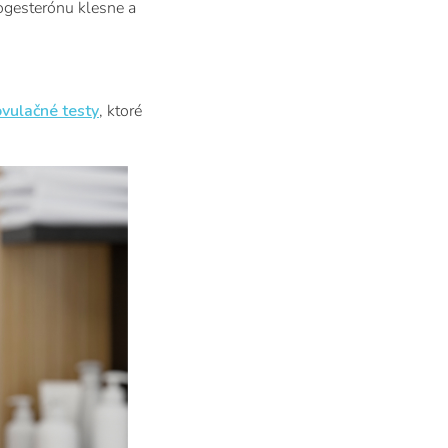
rogesterónu klesne a
ovulačné testy
, ktoré