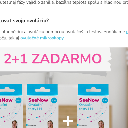
teálnej fázy vajíčko zaniká, bazálna teplota spolu s hladinou p
tovať svoju ovuláciu?
e plodné dni a ovuláciu pomocou ovulačných testov. Ponúkame
ču, tak aj
ovulačné mikroskopy.