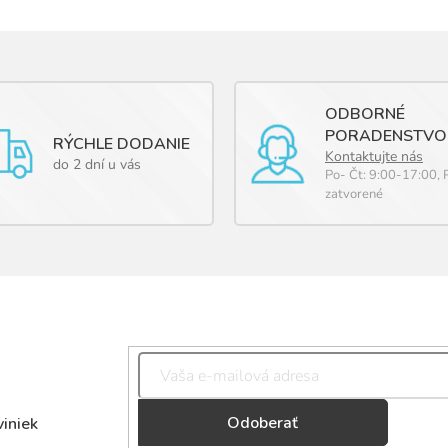
ODBORNÉ
PORADENSTVO
RÝCHLE DODANIE
Kontaktujte nás
do 2 dní u vás
Po- Čt: 9:00-17:00, 
zatvorené
Přihlásit
viniek
se