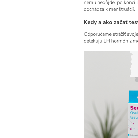
nemu nedôjde, po konci lu
dochádza k menštruácii.
Kedy a ako začať tes
Odporúčame strážiť svoj
detekujú LH hormón z mo