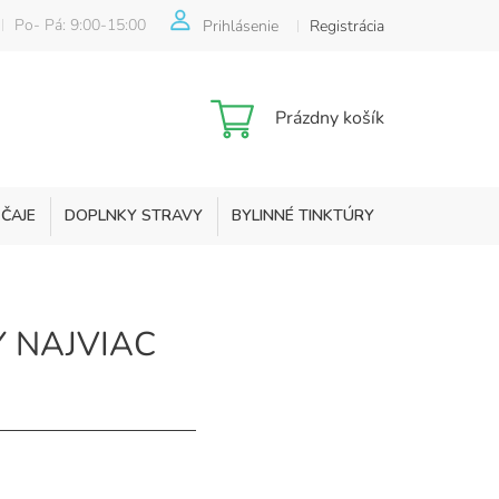
Po- Pá: 9:00-15:00
Prihlásenie
Registrácia
Nákupný
Prázdny košík
košík
 ČAJE
DOPLNKY STRAVY
BYLINNÉ TINKTÚRY
KOZMETIKA
 NAJVIAC