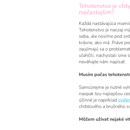
Tehotenstvo je vždy
najčastejším?
Každá nastávajúca mamičk
Tehotenstvo je naozaj in
seba, ale nosíme pod srdc
krásne, ako má. Práve pr
zaujímajú sa o problema
uľahčili, nachystali sme 
neváhajte nám napísať.
Musím počas tehotenstv
Samozrejme je nutné vyhý
naopak tou najlepšou cest
účinné je napríklad
cviče
chrbtového a brušného sva
Môžem užívať nejaké vit