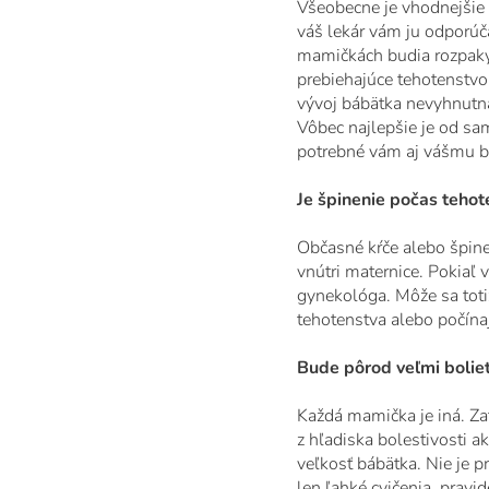
Všeobecne je vhodnejšie 
váš lekár vám ju odporúč
mamičkách budia rozpaky. 
prebiehajúce tehotenstvo
vývoj bábätka nevyhnutn
Vôbec najlepšie je od sa
potrebné vám aj vášmu b
Je špinenie počas teho
Občasné kŕče alebo špine
vnútri maternice. Pokiaľ 
gynekológa. Môže sa toti
tehotenstva alebo počína
Bude pôrod veľmi bolie
Každá mamička je iná. Za
z hľadiska bolestivosti a
veľkosť bábätka. Nie je p
len ľahké cvičenia, pravi