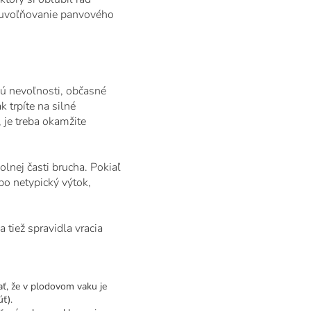
é uvoľňovanie panvového
sú nevoľnosti, občasné
 trpíte na silné
, je treba okamžite
lnej časti brucha. Pokiaľ
bo netypický výtok,
 tiež spravidla vracia
ť, že v plodovom vaku je
ť).