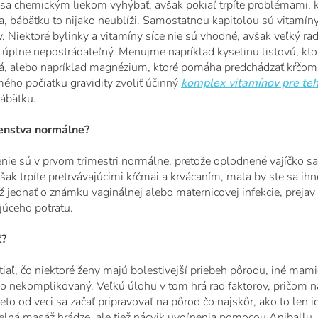
sa chemickým liekom vyhýbať, avšak pokiaľ trpíte problémami, kto
a, bábätku to nijako neublíži. Samostatnou kapitolou sú vitamín
Niektoré bylinky a vitamíny síce nie sú vhodné, avšak veľký rad 
 úplne nepostrádateľný. Menujme napríklad kyselinu listovú, ktor
á, alebo napríklad magnézium, ktoré pomáha predchádzať kŕčom 
mého počiatku gravidity zvoliť účinný
komplex vitamínov pre te
ábätku.
tenstva normálne?
nie sú v prvom trimestri normálne, pretože oplodnené vajíčko sa 
však trpíte pretrvávajúcimi kŕčmai a krvácaním, mala by ste sa ihn
ž jednať o známku vaginálnej alebo maternicovej infekcie, prej
júceho potratu.
ť?
tiaľ, čo niektoré ženy majú bolestivejší priebeh pôrodu, iné mam
ko nekomplikovaný. Veľkú úlohu v tom hrá rad faktorov, pričom na
reto od veci sa začať pripravovať na pôrod čo najskôr, ako to len i
delná masáž hrádze, ale tiež nácvik uvoľnenia pomocou Aniballu, k