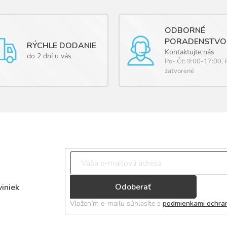
ODBORNÉ
PORADENSTVO
RÝCHLE DODANIE
Kontaktujte nás
do 2 dní u vás
Po- Čt: 9:00-17:00, 
zatvorené
Přihlásit
viniek
se
Vložením e-mailu súhlasíte s
podmienkami ochra