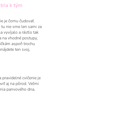
tria k tým
ie je čomu čudovať.
 tu nie sme len sami za
 vyvíjalo a rástlo tak
sa na vhodné postupy,
mičkám aspoň trochu
nájdete ten svoj,
pravidelné cvičenie je
viť aj na pôrod. Veľmi
enia panvového dna,