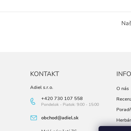
Z
á
Naš
p
ä
t
i
e
KONTAKT
INF
Adiel s.r.o.
O nás
+420 730 107 558
Recenz
Pondelok - Piatok: 9:00 - 15:00
Porad
obchod@adiel.sk
Herbá
Články