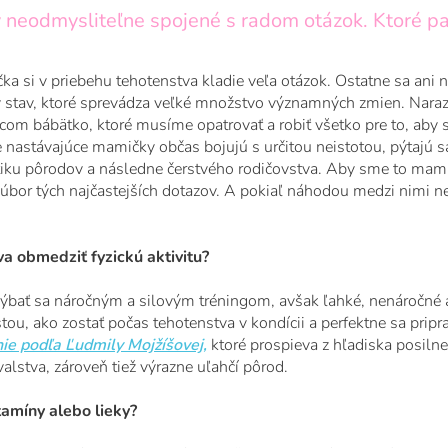
 neodmysliteľne spojené s radom otázok. Ktoré pa
a si v priebehu tehotenstva kladie veľa otázok. Ostatne sa ani n
ý stav, ktoré sprevádza veľké množstvo významných zmien. Naraz
om bábätko, ktoré musíme opatrovať a robiť všetko pre to, aby sa
e nastávajúce mamičky občas bojujú s určitou neistotou, pýtajú 
tiku pôrodov a následne čerstvého rodičovstva. Aby sme to ma
súbor tých najčastejších dotazov. A pokiaľ náhodou medzi nimi ne
a obmedziť fyzickú aktivitu?
bať sa náročným a silovým tréningom, avšak ľahké, nenáročné a 
ou, ako zostať počas tehotenstva v kondícii a perfektne sa pripra
nie podľa Ľudmily Mojžíšovej,
ktoré prospieva z hľadiska posiln
lstva, zároveň tiež výrazne uľahčí pôrod.
amíny alebo lieky?