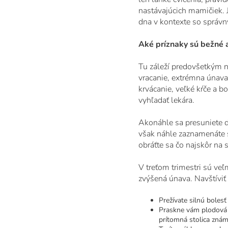
nastávajúcich mamičiek. 
dna v kontexte so správn
Aké príznaky sú bežné 
Tu záleží predovšetkým n
vracanie, extrémna únava,
krvácanie, veľké kŕče a bo
vyhľadať lekára.
Akonáhle sa presuniete do
však náhle zaznamenáte s
obráťte sa čo najskôr na 
V treťom trimestri sú veľ
zvýšená únava. Navštíviť 
Prežívate silnú bolesť
Praskne vám plodová v
prítomná stolica znám