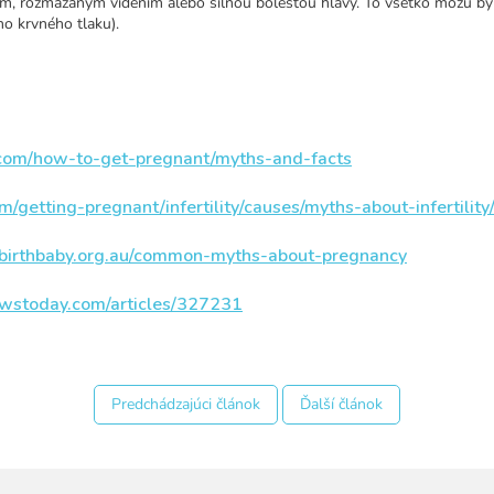
m, rozmazaným videním alebo silnou bolesťou hlavy. To všetko môžu by
o krvného tlaku).
.com/how-to-get-pregnant/myths-and-facts
/getting-pregnant/infertility/causes/myths-about-infertility
birthbaby.org.au/common-myths-about-pregnancy
wstoday.com/articles/327231
Predchádzajúci článok
Ďalší článok