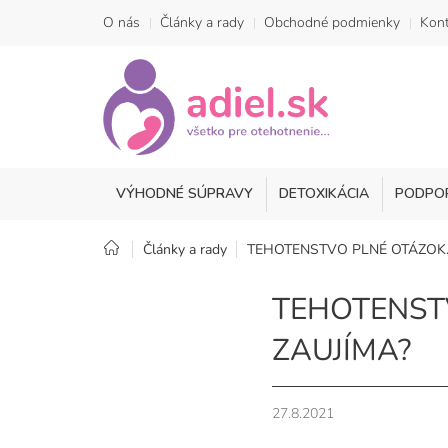
Prejsť
O nás
Články a rady
Obchodné podmienky
Kont
na
obsah
VÝHODNÉ SÚPRAVY
DETOXIKÁCIA
PODPO
Domov
Články a rady
TEHOTENSTVO PLNÉ OTÁZOK.
TEHOTENST
ZAUJÍMA?
27.8.2021