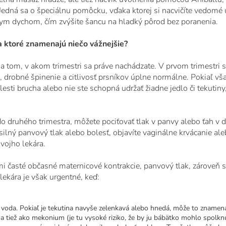
Jedná sa o špeciálnu pomôcku, vďaka ktorej si nacvičíte vedom
ym dychom, čím zvýšite šancu na hladký pôrod bez poranenia.
a ktoré znamenajú niečo vážnejšie?
a tom, v akom trimestri sa práve nachádzate. V prvom trimestri 
 drobné špinenie a citlivosť prsníkov úplne normálne. Pokiaľ však
lesti brucha alebo nie ste schopná udržať žiadne jedlo či tekutiny
 druhého trimestra, môžete pociťovať tlak v panvy alebo ťah v do
ilný panvový tlak alebo bolesť, objavíte vaginálne krvácanie ale
svojho lekára.
mi časté občasné maternicové kontrakcie, panvový tlak, zároveň sa
lekára je však urgentné, keď:
oda. Pokiaľ je tekutina navyše zelenkavá alebo hnedá, môže to znamena
a tiež ako mekonium (je tu vysoké riziko, že by ju bábätko mohlo spolknú